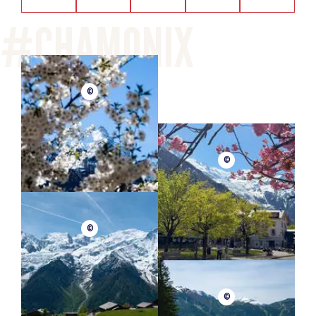
©
©
©
©