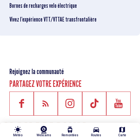
Bornes de recharges velo électrique
Vivez l’expérience VTT/VTTAE transfrontalière
Rejoignez la communauté
PARTAGEZ VOTRE EXPÉRIENCE
wb_sunny
tram
directions_car
map
Météo
Webcams
Remontées
Routes
Carte