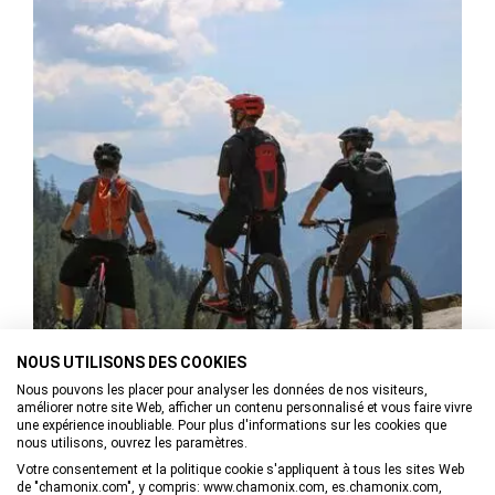
NOUS UTILISONS DES COOKIES
Nous pouvons les placer pour analyser les données de nos visiteurs,
aux Houches
améliorer notre site Web, afficher un contenu personnalisé et vous faire vivre
une expérience inoubliable. Pour plus d'informations sur les cookies que
Itinéraire VTT AE - T : E-Bike MB France-Italie depuis Les
nous utilisons, ouvrez les paramètres.
Houches
Votre consentement et la politique cookie s'appliquent à tous les sites Web
de "chamonix.com", y compris: www.chamonix.com, es.chamonix.com,