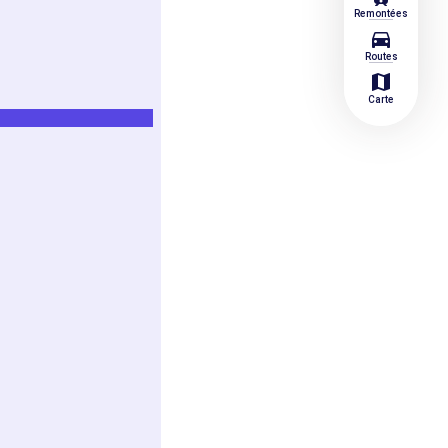
Remontées
directions_car
Routes
map
Carte