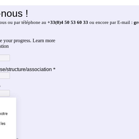
notre
 les