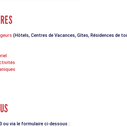
IRES
rgeurs
(Hôtels, Centres de Vacances, Gîtes, Résidences de to
riel
ctivités
aniques
OUS
 ou via le formulaire ci-dessous :