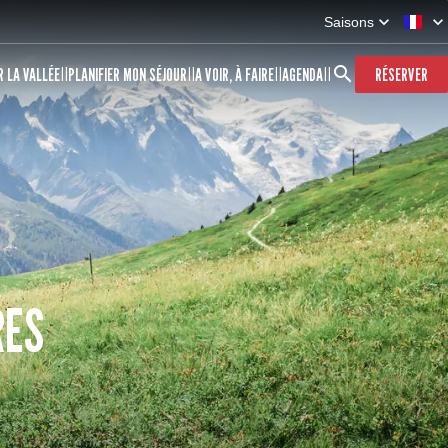
Saisons
 LA VALLÉE
PLANIFIER MON SÉJOUR
A VOIR, À FAIRE
AGENDA
RÉSERVER
RES