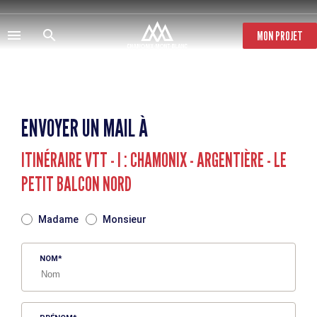
Aller
au
contenu
MON PROJET
principal
ENVOYER UN MAIL À
ITINÉRAIRE VTT - I : CHAMONIX - ARGENTIÈRE - LE
PETIT BALCON NORD
TITRE
Madame
Monsieur
NOM