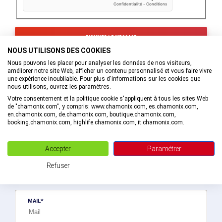
NOUS UTILISONS DES COOKIES
Les informations recueillies à partir de ce formulaire sont
Nous pouvons les placer pour analyser les données de nos visiteurs,
transmises au service interne de l’Office de Tourisme de la
améliorer notre site Web, afficher un contenu personnalisé et vous faire vivre
Vallée de Chamonix-Mont-Blanc qui va prendre en charge
une expérience inoubliable. Pour plus d'informations sur les cookies que
votre demande.
nous utilisons, ouvrez les paramètres.
En savoir plus sur la gestion de vos données et vos droits.
Votre consentement et la politique cookie s'appliquent à tous les sites Web
de "chamonix.com", y compris: www.chamonix.com, es.chamonix.com,
en.chamonix.com, de.chamonix.com, boutique.chamonix.com,
booking.chamonix.com, highlife.chamonix.com, it.chamonix.com.
Recevez des bons plans personnalisés !
Accepter
Paramétrer
Soyez le premier informé ! Découvrez les nouveautés de la vallée en
Refuser
exlusivité en vous abonnant à la newsletter de la destination Vallée
de Chamonix-Mont-Blanc.
MAIL