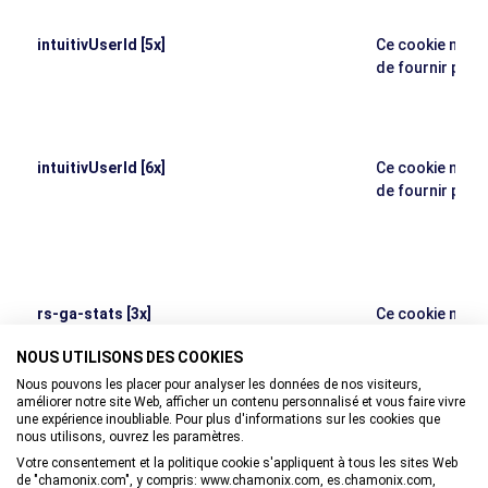
intuitivUserId [5x]
Ce cookie n'a p
de fournir plus
intuitivUserId [6x]
Ce cookie n'a p
de fournir plus
rs-ga-stats [3x]
Ce cookie n'a p
de fournir plus
NOUS UTILISONS DES COOKIES
sbt [12x]
Ce cookie n'a p
Nous pouvons les placer pour analyser les données de nos visiteurs,
de fournir plus
améliorer notre site Web, afficher un contenu personnalisé et vous faire vivre
une expérience inoubliable. Pour plus d'informations sur les cookies que
spw [6x]
Ce cookie n'a p
nous utilisons, ouvrez les paramètres.
de fournir plus
Votre consentement et la politique cookie s'appliquent à tous les sites Web
SSESS0d42bebc6a105e3e8712e8a7c08ed255
Ce cookie n'a p
de "chamonix.com", y compris: www.chamonix.com, es.chamonix.com,