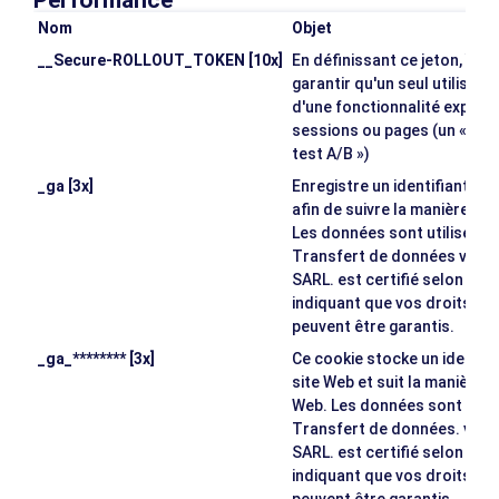
Performance
Nom
Objet
__Secure-ROLLOUT_TOKEN [10x]
En définissant ce jeton, Yo
garantir qu'un seul utilisat
d'une fonctionnalité expéri
sessions ou pages (un « dép
test A/B »)
_ga [3x]
Enregistre un identifiant uni
afin de suivre la manière dont
Les données sont utilisées à
Transfert de données vers d
SARL. est certifié selon le 
indiquant que vos droits e
peuvent être garantis.
_ga_******** [3x]
Ce cookie stocke un identifi
site Web et suit la manière don
Web. Les données sont utilis
Transfert de données. vers 
SARL. est certifié selon le 
indiquant que vos droits e