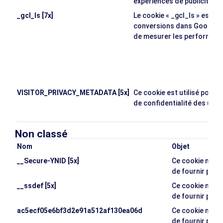
expériences de publicité "in
_gcl_ls [7x]
Le cookie « _gcl_ls » est uti
conversions dans Google A
de mesurer les performance
VISITOR_PRIVACY_METADATA [5x]
Ce cookie est utilisé pour s
de confidentialité des util
Non classé
Nom
Objet
__Secure-YNID [5x]
Ce cookie n'a p
de fournir plus
__ssdef [5x]
Ce cookie n'a p
de fournir plus
ac5ecf05e6bf3d2e91a512af130ea06d
Ce cookie n'a p
de fournir plus