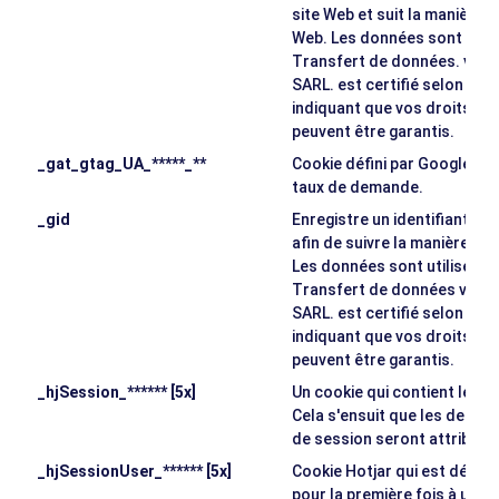
site Web et suit la manière don
Web. Les données sont utilis
Transfert de données. vers 
SARL. est certifié selon le 
indiquant que vos droits e
peuvent être garantis.
_gat_gtag_UA_*****_**
Cookie défini par Google Anal
taux de demande.
_gid
Enregistre un identifiant uni
afin de suivre la manière dont
Les données sont utilisées à
Transfert de données vers d
SARL. est certifié selon le 
indiquant que vos droits e
peuvent être garantis.
_hjSession_****** [5x]
Un cookie qui contient les 
Cela s'ensuit que les deman
de session seront attribuée
_hjSessionUser_****** [5x]
Cookie Hotjar qui est défini
pour la première fois à une p