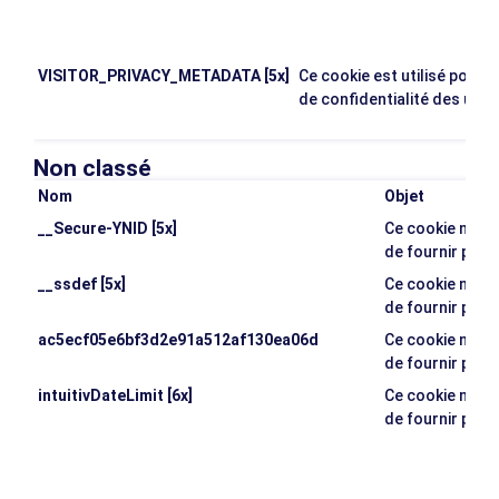
VISITOR_PRIVACY_METADATA [5x]
Ce cookie est utilisé pour s
de confidentialité des util
Non classé
Nom
Objet
__Secure-YNID [5x]
Ce cookie n'a p
de fournir plus
__ssdef [5x]
Ce cookie n'a p
de fournir plus
ac5ecf05e6bf3d2e91a512af130ea06d
Ce cookie n'a p
de fournir plus
intuitivDateLimit [6x]
Ce cookie n'a p
de fournir plus