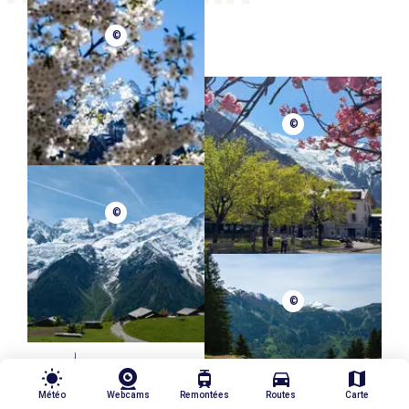
©
©
©
©
wb_sunny
tram
directions_car
map
Météo
Webcams
Remontées
Routes
Carte