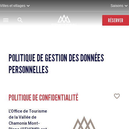
Aller
Villes et villages
Saisons
au
contenu
principal
RÉSERVER
POLITIQUE DE GESTION DES DONNÉES
PERSONNELLES
POLITIQUE DE CONFIDENTIALITÉ
L’Office de Tourisme
de la Vallée de
Chamonix Mont-