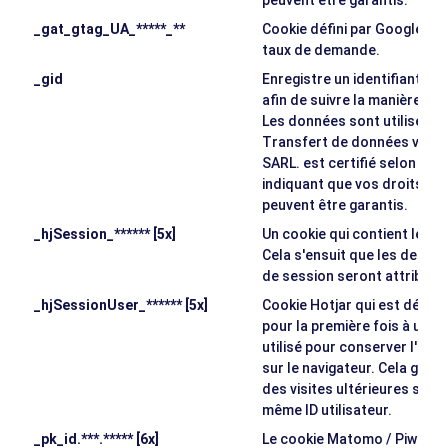
peuvent être garantis.
_gat_gtag_UA_*****_**
Cookie défini par Google Anal
taux de demande.
_gid
Enregistre un identifiant uni
afin de suivre la manière dont
Les données sont utilisées à
Transfert de données vers d
SARL. est certifié selon le 
indiquant que vos droits e
peuvent être garantis.
_hjSession_****** [5x]
Un cookie qui contient les 
Cela s'ensuit que les deman
de session seront attribuée
_hjSessionUser_****** [5x]
Cookie Hotjar qui est défini
pour la première fois à une p
utilisé pour conserver l'ID ut
sur le navigateur. Cela gara
des visites ultérieures sur 
même ID utilisateur.
_pk_id.***.***** [6x]
Le cookie Matomo / Piwik, ut