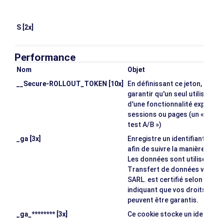
vo
p
S [2x]
I
un
Performance
Nom
Objet
__Secure-ROLLOUT_TOKEN [10x]
En définissant ce jeton, Yo
garantir qu'un seul utilisat
d'une fonctionnalité expéri
sessions ou pages (un « dép
test A/B »)
_ga [3x]
Enregistre un identifiant uni
afin de suivre la manière dont
Les données sont utilisées à
Transfert de données vers d
SARL. est certifié selon le 
indiquant que vos droits e
peuvent être garantis.
_ga_******** [3x]
Ce cookie stocke un identifi