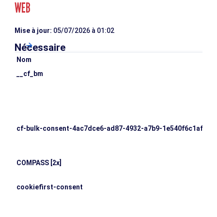
WEB
Mise à jour:
05/07/2026 à 01:02
Nécessaire
Nom
O
__cf_bm
L
e
v
g
e
cf-bulk-consent-4ac7dce6-ad87-4932-a7b9-1e540f6c1af8
C
s
d
COMPASS [2x]
C
c
cookiefirst-consent
C
c
r