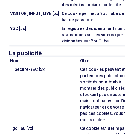
des médias sociaux sur le site.
VISITOR_INFO1_LIVE [5x]
Ce cookie permet à YouTube de vérifier
bande passante.
YSC [5x]
Enregistrez des identifiants unique
statistiques sur les vidéos que les u
visionnées sur YouTube.
La publicité
Nom
Objet
__Secure-YEC [5x]
Ces cookies peuvent être d
partenaires publicitaires. I
sociétés pour établir un pro
montrer des publicités perti
stockent pas directement 
mais sont basés sur l'ident
navigateur et de votre appar
pas ces cookies, vous ferez
moins ciblée.
_gcl_au [7x]
Ce cookie est défini par G