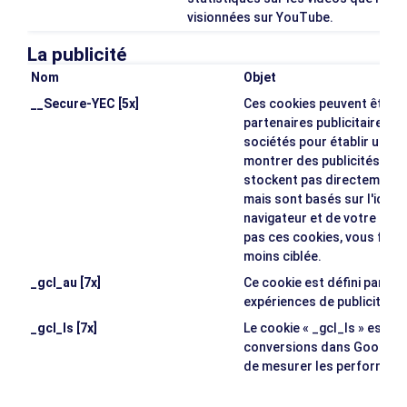
visionnées sur YouTube.
La publicité
Nom
Objet
__Secure-YEC [5x]
Ces cookies peuvent être d
partenaires publicitaires. I
sociétés pour établir un pro
montrer des publicités perti
stockent pas directement 
mais sont basés sur l'ident
navigateur et de votre appar
pas ces cookies, vous ferez
moins ciblée.
_gcl_au [7x]
Ce cookie est défini par G
expériences de publicité "in
_gcl_ls [7x]
Le cookie « _gcl_ls » est uti
conversions dans Google A
de mesurer les performance