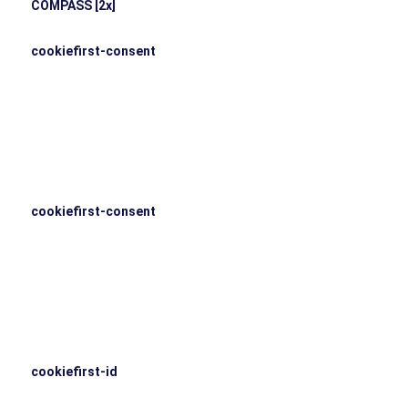
COMPASS [2x]
C
c
cookiefirst-consent
C
c
r
cookiefirst-consent
C
c
r
cookiefirst-id
Ce
Co