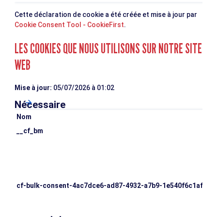
Cette déclaration de cookie a été créée et mise à jour par
Cookie Consent Tool - CookieFirst
.
LES COOKIES QUE NOUS UTILISONS SUR NOTRE SITE
WEB
Mise à jour:
05/07/2026 à 01:02
Nécessaire
Nom
O
__cf_bm
L
e
v
g
e
cf-bulk-consent-4ac7dce6-ad87-4932-a7b9-1e540f6c1af8
C
s
d