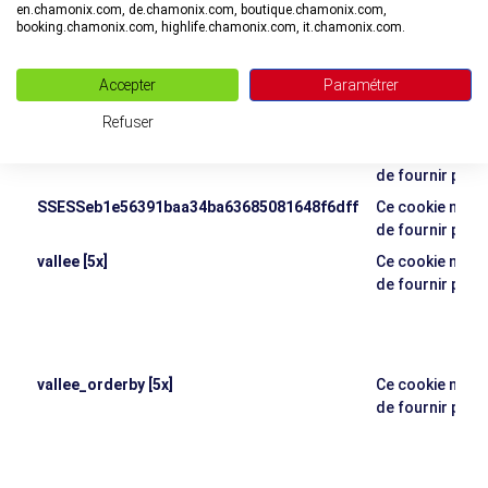
en.chamonix.com, de.chamonix.com, boutique.chamonix.com,
de fournir plus
booking.chamonix.com, highlife.chamonix.com, it.chamonix.com.
SSESS17d794eb5350a410cbcbe15482deeced
Ce cookie n'a p
de fournir plus
Accepter
Paramétrer
SSESS491a8b7bc3d9fb4b51c26586a123e484
Ce cookie n'a p
de fournir plus
Refuser
SSESSe861dcd0d1316e93f40a512a01781d6f
Ce cookie n'a p
de fournir plus
SSESSeb1e56391baa34ba63685081648f6dff
Ce cookie n'a p
de fournir plus
vallee [5x]
Ce cookie n'a p
de fournir plus
vallee_orderby [5x]
Ce cookie n'a p
de fournir plus