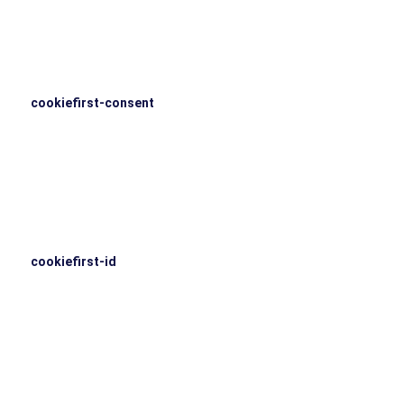
cookiefirst-consent
C
c
r
cookiefirst-id
Ce
Co
W