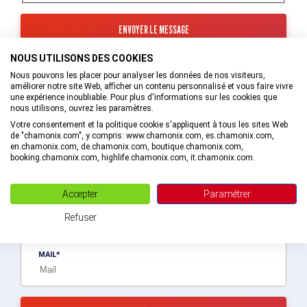
NOUS UTILISONS DES COOKIES
Les informations recueillies à partir de ce formulaire sont
transmises au service interne de l’Office de Tourisme de la
Nous pouvons les placer pour analyser les données de nos visiteurs,
Vallée de Chamonix-Mont-Blanc qui va prendre en charge
améliorer notre site Web, afficher un contenu personnalisé et vous faire vivre
votre demande.
une expérience inoubliable. Pour plus d'informations sur les cookies que
nous utilisons, ouvrez les paramètres.
En savoir plus sur la gestion de vos données et vos droits.
Votre consentement et la politique cookie s'appliquent à tous les sites Web
de "chamonix.com", y compris: www.chamonix.com, es.chamonix.com,
en.chamonix.com, de.chamonix.com, boutique.chamonix.com,
booking.chamonix.com, highlife.chamonix.com, it.chamonix.com.
Recevez des bons plans personnalisés !
Accepter
Paramétrer
Soyez le premier informé ! Découvrez les nouveautés de la vallée en
exlusivité en vous abonnant à la newsletter de la destination Vallée
Refuser
de Chamonix-Mont-Blanc.
MAIL