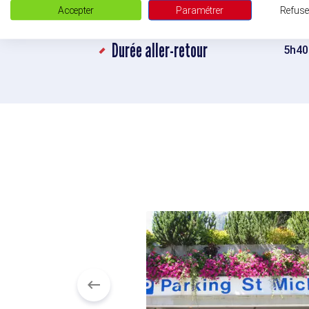
Accepter
Paramétrer
Refuse
Dénivelé positif
11
Durée aller-retour
5h40