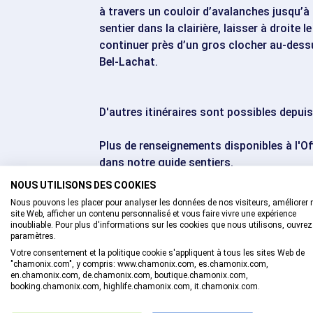
à travers un couloir d’avalanches jusqu’à 
sentier dans la clairière, laisser à droite 
continuer près d’un gros clocher au-dess
Bel-Lachat.
D'autres itinéraires sont possibles depui
Plus de renseignements disponibles à l'O
dans notre guide sentiers.
Attention : Les conditions des sentiers 
NOUS UTILISONS DES COOKIES
renseigner avant de partir.
Nous pouvons les placer pour analyser les données de nos visiteurs, améliorer 
site Web, afficher un contenu personnalisé et vous faire vivre une expérience
Niveau de difficulté
inoubliable. Pour plus d'informations sur les cookies que nous utilisons, ouvrez
Difficile 
paramètres.
déni
Votre consentement et la politique cookie s'appliquent à tous les sites Web de
import
"chamonix.com", y compris: www.chamonix.com, es.chamonix.com,
en.chamonix.com, de.chamonix.com, boutique.chamonix.com,
booking.chamonix.com, highlife.chamonix.com, it.chamonix.com.
Altitude de départ
10