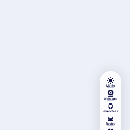
wb_sunny
Météo
Webcams
tram
Remontées
directions_car
Routes