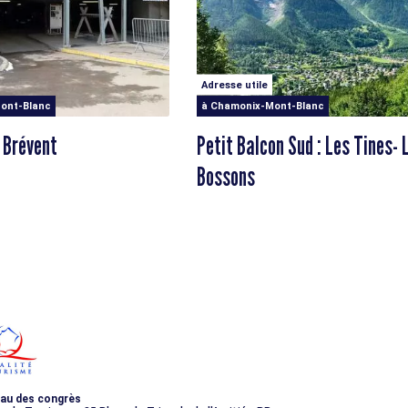
Adresse utile
ont-Blanc
à Chamonix-Mont-Blanc
 Brévent
Petit Balcon Sud : Les Tines- 
Bossons
au des congrès