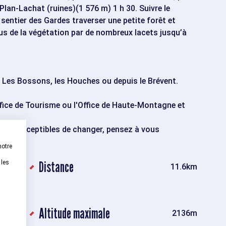
Plan-Lachat (ruines)(1 576 m) 1 h 30. Suivre le
Ie sentier des Gardes traverser une petite forêt et
us de la végétation par de nombreux lacets jusqu’à
s Les Bossons, les Houches ou depuis le Brévent.
ffice de Tourisme ou l'Office de Haute-Montagne et
sont susceptibles de changer, pensez à vous
notre
Distance
 les
(avec
11.6km
velé
ant)
Altitude maximale
96m
2136m