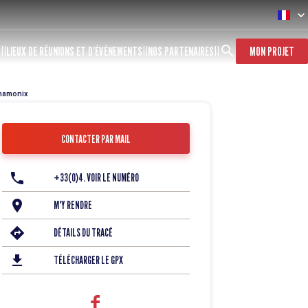
S
LIEUX DE RÉUNIONS ET D’ÉVÉNEMENTS
NOS PARTENAIRES
MON PROJET
hamonix
CONTACTER PAR MAIL
+33(0)4. VOIR LE NUMÉRO
M'Y RENDRE
DÉTAILS DU TRACÉ
TÉLÉCHARGER LE GPX