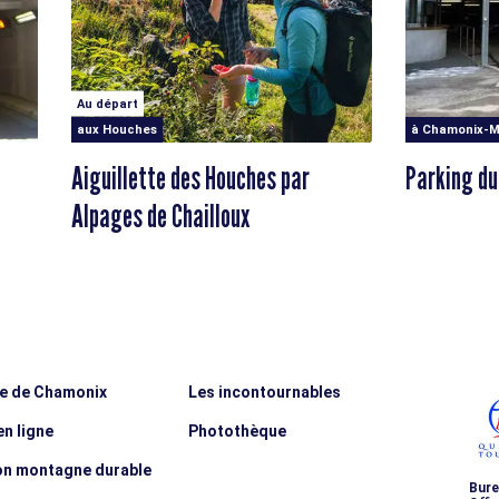
Au départ
aux Houches
à Chamonix-M
Aiguillette des Houches par
Parking du
Alpages de Chailloux
ée de Chamonix
Les incontournables
n ligne
Photothèque
on montagne durable
Bure