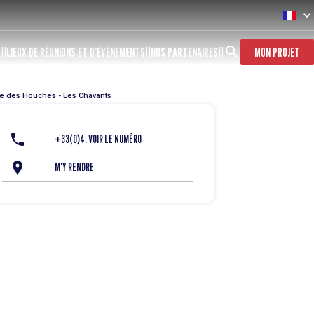
S
LIEUX DE RÉUNIONS ET D’ÉVÉNEMENTS
NOS PARTENAIRES
MON PROJET
que des Houches - Les Chavants
+33(0)4. VOIR LE NUMÉRO
M'Y RENDRE