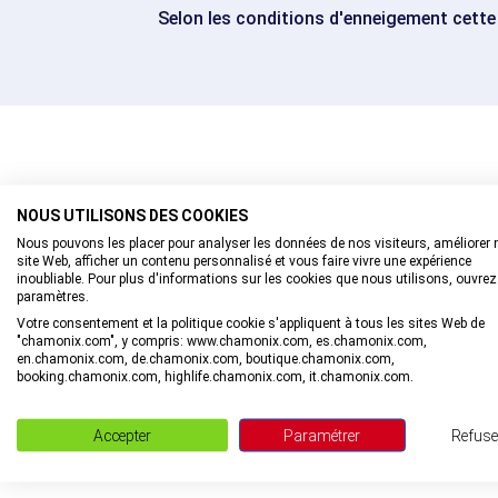
Selon les conditions d'enneigement cette 
NOUS UTILISONS DES COOKIES
A TÉLÉCHARGER
Nous pouvons les placer pour analyser les données de nos visiteurs, améliorer 
site Web, afficher un contenu personnalisé et vous faire vivre une expérience
inoubliable. Pour plus d'informations sur les cookies que nous utilisons, ouvrez
paramètres.
Votre consentement et la politique cookie s'appliquent à tous les sites Web de
Brochure
"chamonix.com", y compris: www.chamonix.com, es.chamonix.com,
Plan ski de fond vallée de Chamonix
en.chamonix.com, de.chamonix.com, boutique.chamonix.com,
booking.chamonix.com, highlife.chamonix.com, it.chamonix.com.
TÉLÉCHARGER
Accepter
Paramétrer
Refuse