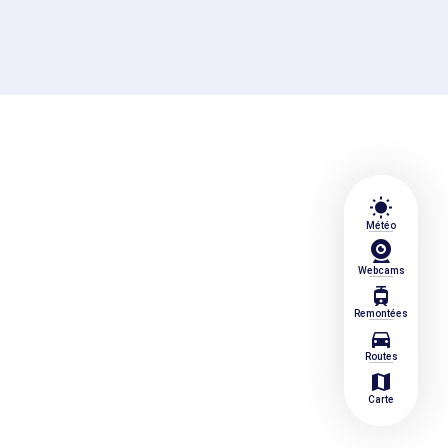
wb_sunny
Météo
Webcams
tram
Remontées
directions_car
Routes
map
Carte