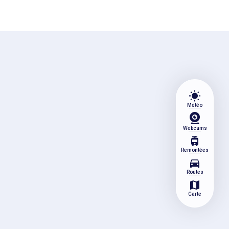
wb_sunny
Météo
Webcams
tram
Remontées
directions_car
Routes
map
Carte