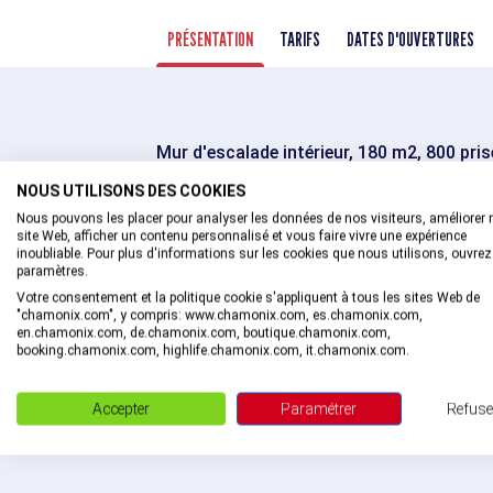
PRÉSENTATION
TARIFS
DATES D'OUVERTURES
Mur d'escalade intérieur, 180 m2, 800 pri
NOUS UTILISONS DES COOKIES
L'accès à la salle se fait avec des chaus
Nous pouvons les placer pour analyser les données de nos visiteurs, améliorer 
Magnésie interdite
site Web, afficher un contenu personnalisé et vous faire vivre une expérience
Interdit au moins de 6 ans. Les 6-14 ans
inoubliable. Pour plus d'informations sur les cookies que nous utilisons, ouvrez
paramètres.
adulte.
Votre consentement et la politique cookie s'appliquent à tous les sites Web de
"chamonix.com", y compris: www.chamonix.com, es.chamonix.com,
Altitude de départ
10
en.chamonix.com, de.chamonix.com, boutique.chamonix.com,
booking.chamonix.com, highlife.chamonix.com, it.chamonix.com.
escalator_warning_black
6 ans
Accepter
Paramétrer
Refuse
AGE MINIMUM