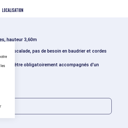
LOCALISATION
ses, hauteur 3,60m
sons d'escalade, pas de besoin en baudrier et cordes
notre
 doivent être obligatoirement accompagnés d'un
 les
40m
r