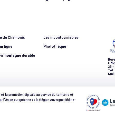
Guides de Chamonix
Compagnie
ée de Chamonix
Les incontournables
n ligne
Photothèque
on montagne durable
Bure
Offi
25 -
Tél
:
Mail
t la promotion digitale au service du territoire et
 par l'Union européenne et la Région Auvergne-Rhône-