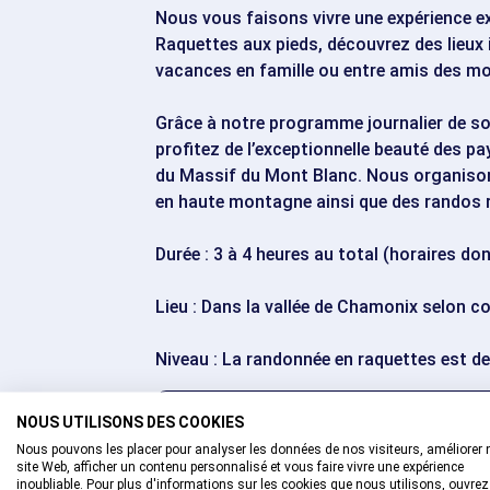
Nous vous faisons vivre une expérience e
Raquettes aux pieds, découvrez des lieux in
vacances en famille ou entre amis des mo
Grâce à notre programme journalier de sor
profitez de l’exceptionnelle beauté des p
du Massif du Mont Blanc. Nous organison
en haute montagne ainsi que des randos r
Durée : 3 à 4 heures au total (horaires do
Lieu : Dans la vallée de Chamonix selon 
Niveau : La randonnée en raquettes est d
escalator_warning_black
12 ans
NOUS UTILISONS DES COOKIES
AGE MINIMUM
Nous pouvons les placer pour analyser les données de nos visiteurs, améliorer 
site Web, afficher un contenu personnalisé et vous faire vivre une expérience
inoubliable. Pour plus d'informations sur les cookies que nous utilisons, ouvrez