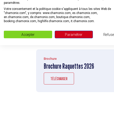
paramètres.
Votre consentement et la politique cookie s'appliquent à tous les sites Web de
"chamonix.com", y compris: www.chamonix.com, es.chamonix.com,
en.chamonix.com, de.chamonix.com, boutique.chamonix.com,
booking.chamonix.com, highlife.chamonix.com, it.chamonix.com.
Accepter
Paramétrer
Refuse
A TÉLÉCHARGER
Brochure
Brochure Raquettes 2026
TÉLÉCHARGER