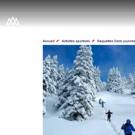
Aller
au
contenu
principal
FIL
Accueil
Activités sportives
Raquettes Demi journée
D'ARIANE