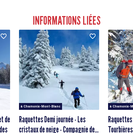
INFORMATIONS LIÉES
à Chamonix-Mont-Blanc
à Chamonix-M
et de
Raquettes Demi journée - Les
Raquettes 
uides
cristaux de neige - Compagnie des
Tourbières