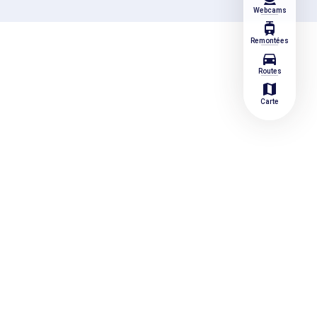
Webcams
tram
Remontées
directions_car
Routes
map
Carte