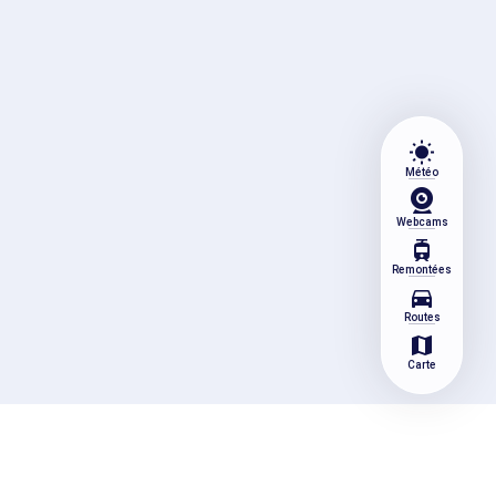
wb_sunny
Météo
Webcams
tram
Remontées
directions_car
Routes
map
Carte