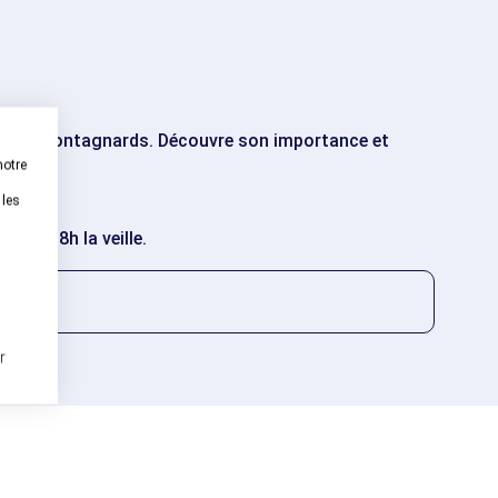
vie des montagnards. Découvre son importance et
notre
 les
qu'à 18h la veille.
r