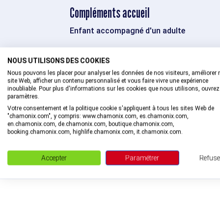
Compléments accueil
Enfant accompagné d'un adulte
NOUS UTILISONS DES COOKIES
Autrefois, la vache était au cœur de la 
Nous pouvons les placer pour analyser les données de nos visiteurs, améliorer 
réalise ta vache en pompon.
site Web, afficher un contenu personnalisé et vous faire vivre une expérience
inoubliable. Pour plus d'informations sur les cookies que nous utilisons, ouvrez
Enfant accompagné d'un adulte
paramètres.
Sur réservation au +33 (0)7 60 04 14 26 jus
Votre consentement et la politique cookie s'appliquent à tous les sites Web de
"chamonix.com", y compris: www.chamonix.com, es.chamonix.com,
en.chamonix.com, de.chamonix.com, boutique.chamonix.com,
escalator_warning_black
5 ans
booking.chamonix.com, highlife.chamonix.com, it.chamonix.com.
AGE MINIMUM
Accepter
Paramétrer
Refuse