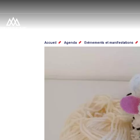
Aller
au
contenu
principal
FIL
Accueil
Agenda
Evènements et manifestations
D'ARIANE