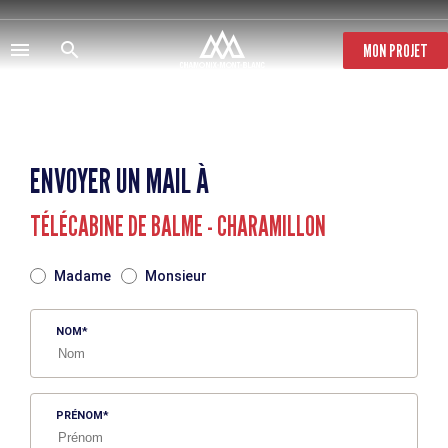
Aller
au
contenu
MON PROJET
principal
ENVOYER UN MAIL À
TÉLÉCABINE DE BALME - CHARAMILLON
TITRE
Madame
Monsieur
NOM
PRÉNOM