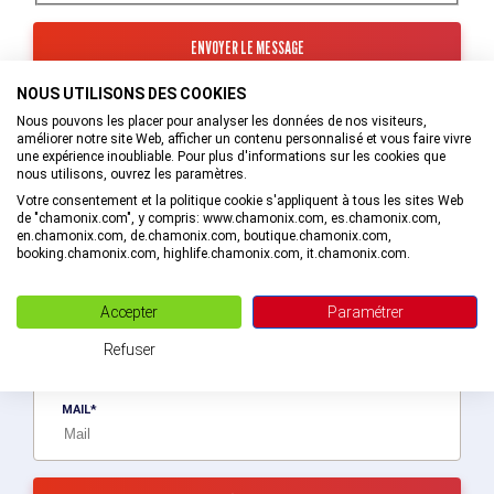
NOUS UTILISONS DES COOKIES
Les informations recueillies à partir de ce formulaire sont
transmises au service interne de l’Office de Tourisme de la
Nous pouvons les placer pour analyser les données de nos visiteurs,
Vallée de Chamonix-Mont-Blanc qui va prendre en charge
améliorer notre site Web, afficher un contenu personnalisé et vous faire vivre
votre demande.
une expérience inoubliable. Pour plus d'informations sur les cookies que
nous utilisons, ouvrez les paramètres.
En savoir plus sur la gestion de vos données et vos droits.
Votre consentement et la politique cookie s'appliquent à tous les sites Web
de "chamonix.com", y compris: www.chamonix.com, es.chamonix.com,
en.chamonix.com, de.chamonix.com, boutique.chamonix.com,
booking.chamonix.com, highlife.chamonix.com, it.chamonix.com.
Recevez des bons plans personnalisés !
Accepter
Paramétrer
Soyez le premier informé ! Découvrez les nouveautés de la vallée en
exlusivité en vous abonnant à la newsletter de la destination Vallée
Refuser
de Chamonix-Mont-Blanc.
MAIL