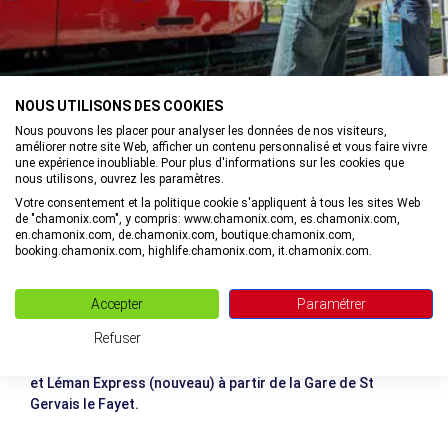
NOUS UTILISONS DES COOKIES
Nous pouvons les placer pour analyser les données de nos visiteurs,
améliorer notre site Web, afficher un contenu personnalisé et vous faire vivre
une expérience inoubliable. Pour plus d'informations sur les cookies que
nous utilisons, ouvrez les paramètres.
Votre consentement et la politique cookie s'appliquent à tous les sites Web
Attention
: Durant la saison d'hiver, en cas d'intempéries,
de "chamonix.com", y compris: www.chamonix.com, es.chamonix.com,
les horaires sont susceptibles d'être modifiés. Pensez à
en.chamonix.com, de.chamonix.com, boutique.chamonix.com,
vous renseigner !
booking.chamonix.com, highlife.chamonix.com, it.chamonix.com.
SNCF Etablissement Mont-Blanc
Accepter
Paramétrer
40 place de la gare
74400 Chamonix-Mont-Blanc
Refuser
Le train Mont Blanc Express est relié au réseau SNCF, TGV
et Léman Express (nouveau) à partir de la Gare de St
Gervais le Fayet.