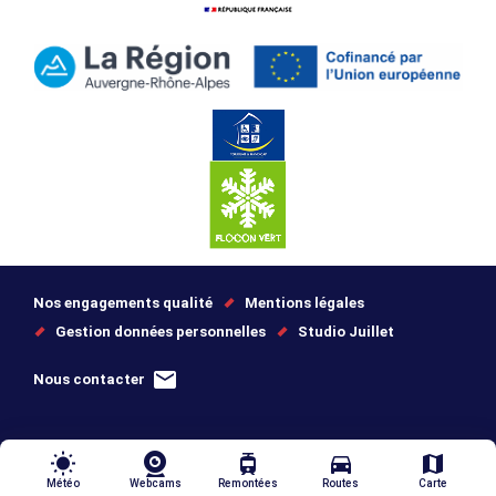
Nos engagements qualité
Mentions légales
Gestion données personnelles
Studio Juillet
Nous contacter
wb_sunny
tram
directions_car
map
Météo
Webcams
Remontées
Routes
Carte