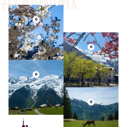
©
©
©
©