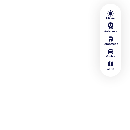
wb_sunny
Météo
Webcams
tram
Remontées
directions_car
Routes
map
Carte