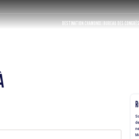
DESTINATION CHAMONIX
BUREAU DES CONGRÈ
À
R
So
de
ne
M