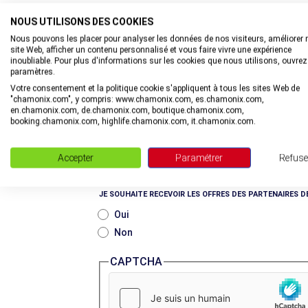
Non
NOUS UTILISONS DES COOKIES
Nous pouvons les placer pour analyser les données de nos visiteurs, améliorer 
VOUS ÊTES INTÉRESSÉS PAR
site Web, afficher un contenu personnalisé et vous faire vivre une expérience
Le ski / snowboard
inoubliable. Pour plus d'informations sur les cookies que nous utilisons, ouvrez
paramètres.
Les sports extrêmes (vol libre, alpinisme, 
Votre consentement et la politique cookie s'appliquent à tous les sites Web de
Les loisirs sportifs (randonnées, parapente
"chamonix.com", y compris: www.chamonix.com, es.chamonix.com,
en.chamonix.com, de.chamonix.com, boutique.chamonix.com,
Les activités douces (musée, visites cultur
booking.chamonix.com, highlife.chamonix.com, it.chamonix.com.
Voyager en famille
Les bons plans & offres
Accepter
Paramétrer
Refuse
Les nouveautés & actualités de la vallée
JE SOUHAITE RECEVOIR LES OFFRES DES PARTENAIRES D
Oui
Non
CAPTCHA