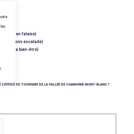
notre
 les
escalade en falaise)
, initiations escalade)
elles, spa bien-être)
r
E L'OFFICE DE TOURISME DE LA VALLÉE DE CHAMONIX-MONT-BLANC.