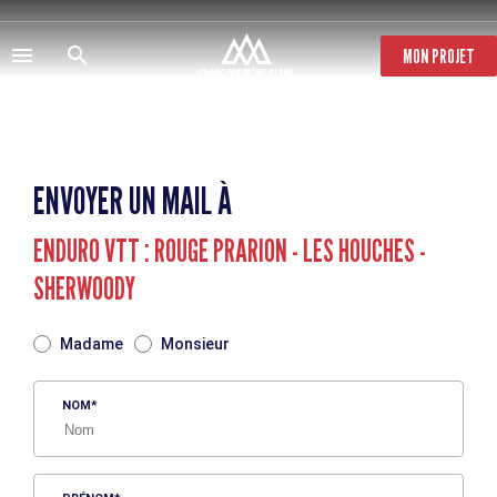
Aller
au
contenu
MON PROJET
principal
ENVOYER UN MAIL À
ENDURO VTT : ROUGE PRARION - LES HOUCHES -
SHERWOODY
TITRE
Madame
Monsieur
NOM