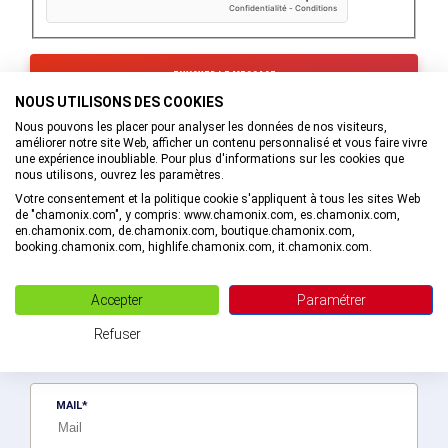
NOUS UTILISONS DES COOKIES
Les informations recueillies à partir de ce formulaire sont
Nous pouvons les placer pour analyser les données de nos visiteurs,
transmises au service interne de l’Office de Tourisme de la
améliorer notre site Web, afficher un contenu personnalisé et vous faire vivre
Vallée de Chamonix-Mont-Blanc qui va prendre en charge
une expérience inoubliable. Pour plus d'informations sur les cookies que
votre demande.
nous utilisons, ouvrez les paramètres.
En savoir plus sur la gestion de vos données et vos droits.
Votre consentement et la politique cookie s'appliquent à tous les sites Web
de "chamonix.com", y compris: www.chamonix.com, es.chamonix.com,
en.chamonix.com, de.chamonix.com, boutique.chamonix.com,
booking.chamonix.com, highlife.chamonix.com, it.chamonix.com.
Recevez des bons plans personnalisés !
Accepter
Paramétrer
Soyez le premier informé ! Découvrez les nouveautés de la vallée en
Refuser
exlusivité en vous abonnant à la newsletter de la destination Vallée
de Chamonix-Mont-Blanc.
MAIL