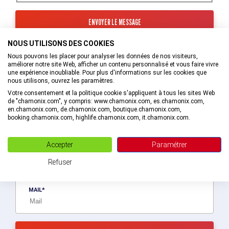
NOUS UTILISONS DES COOKIES
Les informations recueillies à partir de ce formulaire sont
transmises au service interne de l’Office de Tourisme de la
Nous pouvons les placer pour analyser les données de nos visiteurs,
Vallée de Chamonix-Mont-Blanc qui va prendre en charge
améliorer notre site Web, afficher un contenu personnalisé et vous faire vivre
votre demande.
une expérience inoubliable. Pour plus d'informations sur les cookies que
nous utilisons, ouvrez les paramètres.
En savoir plus sur la gestion de vos données et vos droits.
Votre consentement et la politique cookie s'appliquent à tous les sites Web
de "chamonix.com", y compris: www.chamonix.com, es.chamonix.com,
en.chamonix.com, de.chamonix.com, boutique.chamonix.com,
booking.chamonix.com, highlife.chamonix.com, it.chamonix.com.
Recevez des bons plans personnalisés !
Accepter
Paramétrer
Soyez le premier informé ! Découvrez les nouveautés de la vallée en
exlusivité en vous abonnant à la newsletter de la destination Vallée
Refuser
de Chamonix-Mont-Blanc.
MAIL