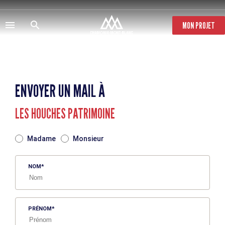
Aller
au
contenu
MON PROJET
principal
ENVOYER UN MAIL À
LES HOUCHES PATRIMOINE
TITRE
Madame
Monsieur
NOM
PRÉNOM