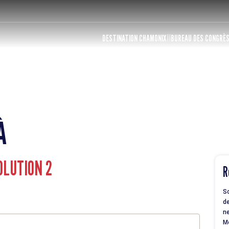
DESTINATION CHAMONIX
BUREAU DES CONGRÈ
À
LUTION 2
R
So
de
ne
M