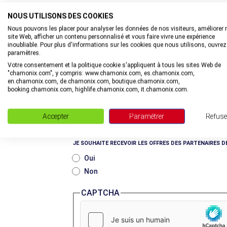
Non
NOUS UTILISONS DES COOKIES
Nous pouvons les placer pour analyser les données de nos visiteurs, améliorer 
VOUS ÊTES INTÉRESSÉS PAR
site Web, afficher un contenu personnalisé et vous faire vivre une expérience
Le ski / snowboard
inoubliable. Pour plus d'informations sur les cookies que nous utilisons, ouvrez
paramètres.
Les sports extrêmes (vol libre, alpinisme, 
Votre consentement et la politique cookie s'appliquent à tous les sites Web de
Les loisirs sportifs (randonnées, parapente
"chamonix.com", y compris: www.chamonix.com, es.chamonix.com,
en.chamonix.com, de.chamonix.com, boutique.chamonix.com,
Les activités douces (musée, visites cultur
booking.chamonix.com, highlife.chamonix.com, it.chamonix.com.
Voyager en famille
Les bons plans & offres
Accepter
Paramétrer
Refuse
Les nouveautés & actualités de la vallée
JE SOUHAITE RECEVOIR LES OFFRES DES PARTENAIRES D
Oui
Non
CAPTCHA