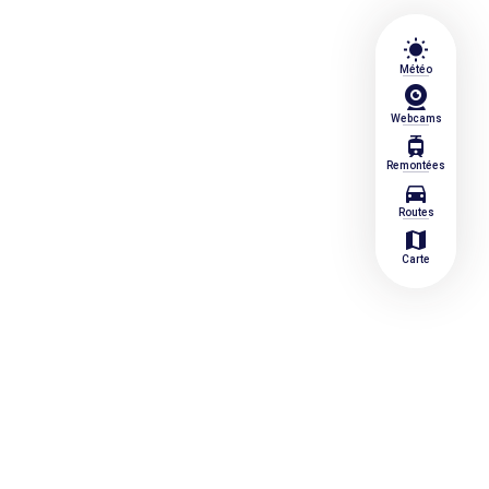
wb_sunny
Météo
Webcams
tram
Remontées
directions_car
Routes
map
Carte