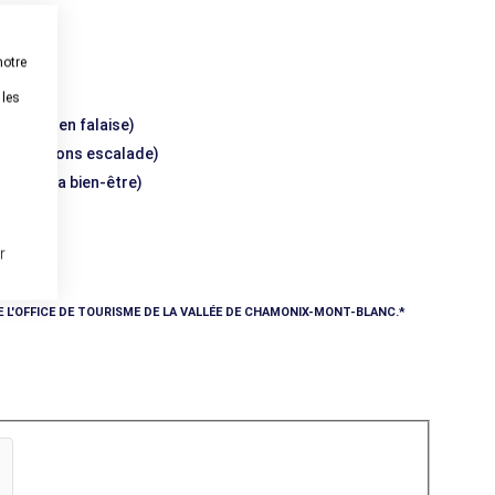
notre
 les
escalade en falaise)
, initiations escalade)
elles, spa bien-être)
r
E L'OFFICE DE TOURISME DE LA VALLÉE DE CHAMONIX-MONT-BLANC.