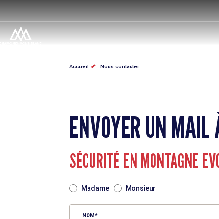
Aller
au
contenu
principal
FIL
Accueil
Nous contacter
D'ARIANE
ENVOYER UN MAIL 
SÉCURITÉ EN MONTAGNE EVO
TITRE
Madame
Monsieur
NOM