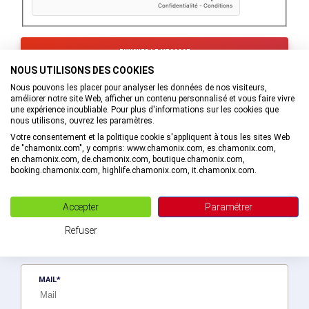
NOUS UTILISONS DES COOKIES
Les informations recueillies à partir de ce formulaire sont
Nous pouvons les placer pour analyser les données de nos visiteurs,
transmises au service interne de l’Office de Tourisme de la
améliorer notre site Web, afficher un contenu personnalisé et vous faire vivre
Vallée de Chamonix-Mont-Blanc qui va prendre en charge
une expérience inoubliable. Pour plus d'informations sur les cookies que
votre demande.
nous utilisons, ouvrez les paramètres.
En savoir plus sur la gestion de vos données et vos droits.
Votre consentement et la politique cookie s'appliquent à tous les sites Web
de "chamonix.com", y compris: www.chamonix.com, es.chamonix.com,
en.chamonix.com, de.chamonix.com, boutique.chamonix.com,
booking.chamonix.com, highlife.chamonix.com, it.chamonix.com.
Recevez des bons plans personnalisés !
Accepter
Paramétrer
Soyez le premier informé ! Découvrez les nouveautés de la vallée en
Refuser
exlusivité en vous abonnant à la newsletter de la destination Vallée
de Chamonix-Mont-Blanc.
MAIL