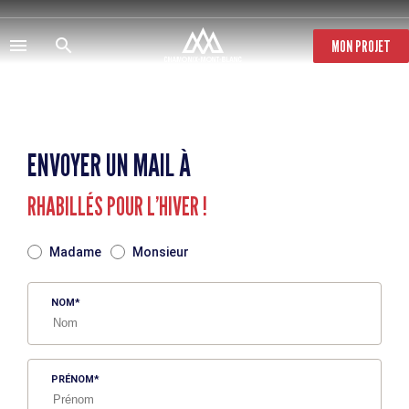
Aller
au
contenu
MON PROJET
principal
ENVOYER UN MAIL À
RHABILLÉS POUR L’HIVER !
TITRE
Madame
Monsieur
NOM
PRÉNOM