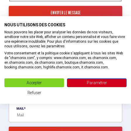
NOUS UTILISONS DES COOKIES
Les informations recueillies à partir de ce formulaire sont
transmises au service interne de l’Office de Tourisme de la
Nous pouvons les placer pour analyser les données de nos visiteurs,
Vallée de Chamonix-Mont-Blanc qui va prendre en charge
améliorer notre site Web, afficher un contenu personnalisé et vous faire vivre
votre demande.
une expérience inoubliable. Pour plus d'informations sur les cookies que
nous utilisons, ouvrez les paramètres.
En savoir plus sur la gestion de vos données et vos droits.
Votre consentement et la politique cookie s'appliquent à tous les sites Web
de "chamonix.com", y compris: www.chamonix.com, es.chamonix.com,
en.chamonix.com, de.chamonix.com, boutique.chamonix.com,
booking.chamonix.com, highlife.chamonix.com, it.chamonix.com.
Recevez des bons plans personnalisés !
Accepter
Paramétrer
Soyez le premier informé ! Découvrez les nouveautés de la vallée en
exlusivité en vous abonnant à la newsletter de la destination Vallée
Refuser
de Chamonix-Mont-Blanc.
MAIL