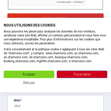
NOUS UTILISONS DES COOKIES
Les informations recueillies à partir de ce formulaire sont
Nous pouvons les placer pour analyser les données de nos visiteurs,
transmises au service interne de l’Office de Tourisme de la
améliorer notre site Web, afficher un contenu personnalisé et vous faire vivre
Vallée de Chamonix-Mont-Blanc qui va prendre en charge
une expérience inoubliable. Pour plus d'informations sur les cookies que
votre demande.
nous utilisons, ouvrez les paramètres.
En savoir plus sur la gestion de vos données et vos droits.
Votre consentement et la politique cookie s'appliquent à tous les sites Web
de "chamonix.com", y compris: www.chamonix.com, es.chamonix.com,
en.chamonix.com, de.chamonix.com, boutique.chamonix.com,
booking.chamonix.com, highlife.chamonix.com, it.chamonix.com.
Recevez des bons plans personnalisés !
Accepter
Paramétrer
Soyez le premier informé ! Découvrez les nouveautés de la vallée en
Refuser
exlusivité en vous abonnant à la newsletter de la destination Vallée
de Chamonix-Mont-Blanc.
MAIL