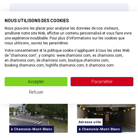
L’Office de Tourisme est labellisé Destination D’Excellence
depuis décembre 2025
Brochure
NOUS UTILISONS DES COOKIES
Accès PMR St Michel - Office de Tourisme de Chamonix
Nous pouvons les placer pour analyser les données de nos visiteurs,
améliorer notre site Web, afficher un contenu personnalisé et vous faire vivre
TÉLÉCHARGER
une expérience inoubliable. Pour plus d'informations sur les cookies que
nous utilisons, ouvrez les paramètres.
Votre consentement et la politique cookie s'appliquent à tous les sites Web
de "chamonix.com", y compris: www.chamonix.com, es.chamonix.com,
en.chamonix.com, de.chamonix.com, boutique.chamonix.com,
INFORMATIONS LIÉES
booking.chamonix.com, highlife.chamonix.com, it.chamonix.com.
Accepter
Paramétrer
Refuser
Adresse utile
à Chamonix-Mont-Blanc
à Chamonix-Mont-Blanc