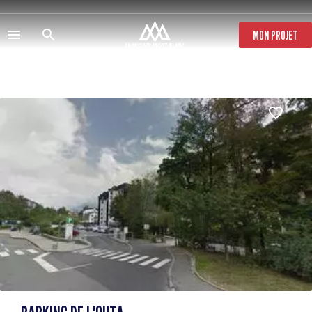
Aller
au
contenu
MON PROJET
principal