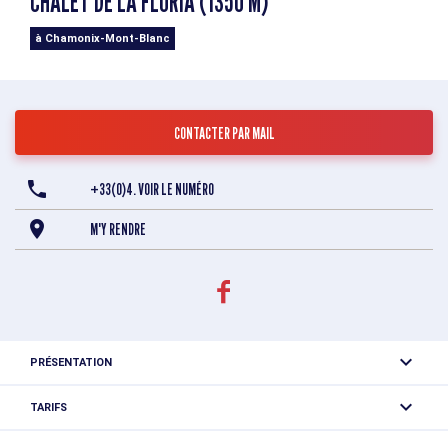
CHALET DE LA FLORIA (1350 M)
à Chamonix-Mont-Blanc
CONTACTER PAR MAIL
+33(0)4. VOIR LE NUMÉRO
M'Y RENDRE
PRÉSENTATION
Chalet buvette face au Massif du Mont-Blanc et à la vallée
TARIFS
de la Mer de Glace.