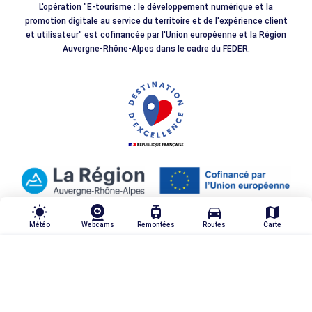
L'opération "E-tourisme : le développement numérique et la
promotion digitale au service du territoire et de l'expérience client
et utilisateur" est cofinancée par l'Union européenne et la Région
Auvergne-Rhône-Alpes dans le cadre du FEDER.
wb_sunny
tram
directions_car
map
Météo
Webcams
Remontées
Routes
Carte
TRIER & FILTRER
highlight_off