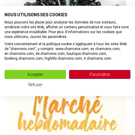
NOUS UTILISONS DES COOKIES
Nous pouvons les placer pour analyser les données de nos visiteurs,
améliorer notre site Web, afficher un contenu personnalisé et vous faire vivre
une expérience inoubliable. Pour plus d'informations sur les cookies que
nous utilisons, ouvrez les paramètres.
Exposition : Trésor minéral : la collection Raymond Thibault
Votre consentement et la politique cookie s'appliquent à tous les sites Web
de "chamonix.com", y compris: www.chamonix.com, es.chamonix.com,
en.chamonix.com, de.chamonix.com, boutique.chamonix.com,
à Chamonix-Mont-Blanc
booking.chamonix.com, highlife.chamonix.com, it.chamonix.com.
MAIL
+33(0)4. VOIR LE NUMÉRO
Accepter
Paramétrer
Refuser
05/07-30/08/26