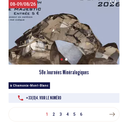
08-09/08/26
58e Journées Minéralogiques
à Chamonix-Mont-Blanc
+33(0)4. VOIR LE NUMÉRO
east
1
2
3
4
5
6