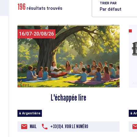
TRIER PAR
196
résultats trouvés
16/07-20/08/26
L'échappée lire
à Argentière
à A
MAIL
+33(0)4. VOIR LE NUMÉRO