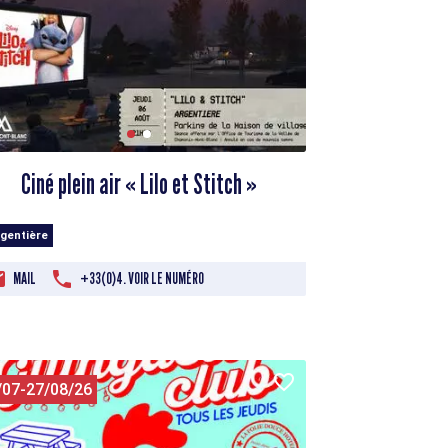
Ciné plein air « Lilo et Stitch »
rgentière
MAIL
+33(0)4. VOIR LE NUMÉRO
/07-27/08/26