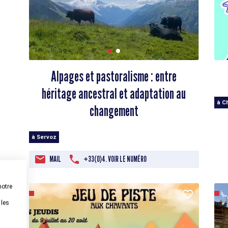
Alpages et pastoralisme : entre
héritage ancestral et adaptation au
à C
changement
à Servoz
MAIL
+33(0)4. VOIR LE NUMÉRO
notre
 les