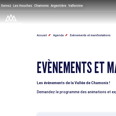
Aller
Servoz
Les Houches
Chamonix
Argentière
Vallorcine
au
contenu
principal
FIL
Accueil
Agenda
Evènements et manifestations
D'ARIANE
EVÈNEMENTS ET M
Les évènements de la Vallée de Chamonix !
Demandez le programme des animations et expo