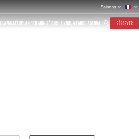
Saisons
 LA VALLÉE
PLANIFIER MON SÉJOUR
A VOIR, À FAIRE
AGENDA
RÉSERVER