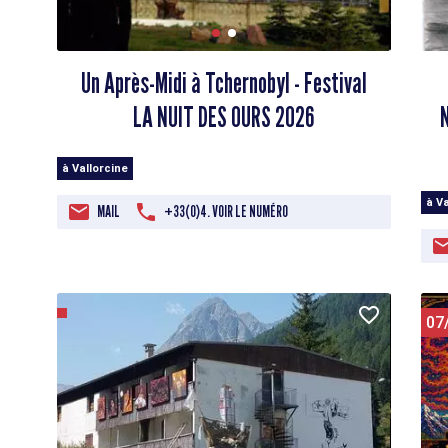
Un Après-Midi à Tchernobyl - Festival
LA NUIT DES OURS 2026
à Vallorcine
à Va
MAIL
+33(0)4. VOIR LE NUMÉRO
07