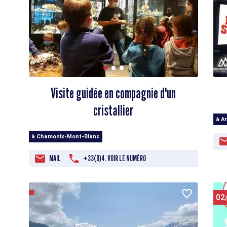
Visite guidée en compagnie d'un
cristallier
à A
à Chamonix-Mont-Blanc
MAIL
+33(0)4. VOIR LE NUMÉRO
02