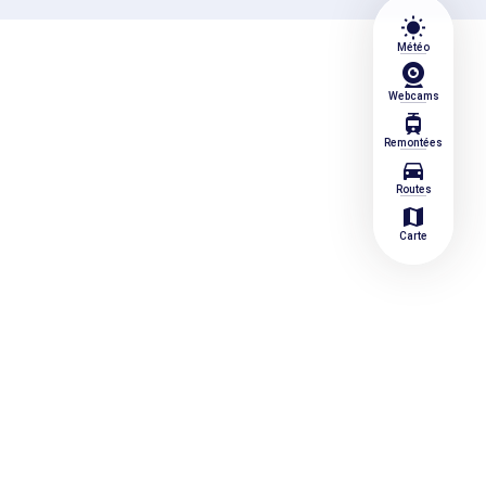
wb_sunny
Météo
Webcams
tram
Remontées
directions_car
Routes
map
Carte