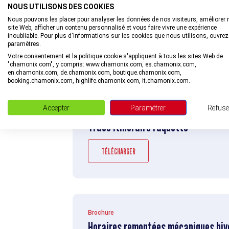
NOUS UTILISONS DES COOKIES
Nous pouvons les placer pour analyser les données de nos visiteurs, améliorer 
site Web, afficher un contenu personnalisé et vous faire vivre une expérience
inoubliable. Pour plus d'informations sur les cookies que nous utilisons, ouvrez
paramètres.
Votre consentement et la politique cookie s'appliquent à tous les sites Web de
A TÉLÉCHARGER
"chamonix.com", y compris: www.chamonix.com, es.chamonix.com,
en.chamonix.com, de.chamonix.com, boutique.chamonix.com,
booking.chamonix.com, highlife.chamonix.com, it.chamonix.com.
Accepter
Paramétrer
Refuse
Brochure
Tracé itinéraire raquette
TÉLÉCHARGER
Brochure
Horaires remontées mécaniques hiv