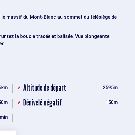
ur le massif du Mont-Blanc au sommet du télésiège de
mpruntez la boucle tracée et balisée. Vue plongeante
es.
Altitude de départ
6km
2595m
Dénivelé négatif
50m
150m
min