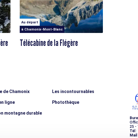
Au départ
à Chamonix-Mont-Blanc
gère
Télécabine de la Flégère
ée de Chamonix
Les incontournables
n ligne
Photothèque
on montagne durable
Bure
Offi
25 -
Tél
:
Mail