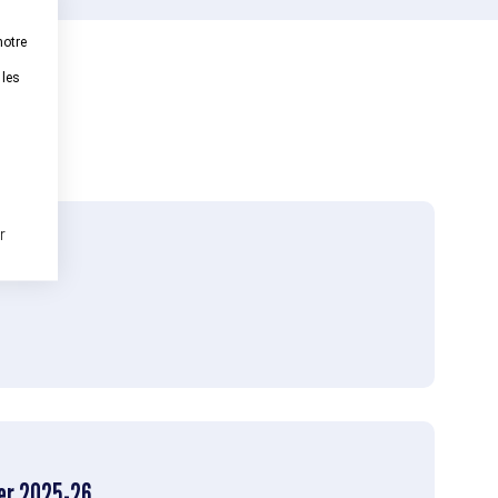
notre
 les
r
er 2025-26