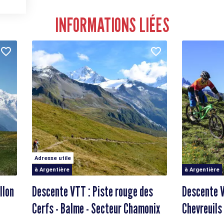
INFORMATIONS LIÉES
Adresse utile
à Argentière
à Argentière
llon
Descente VTT : Piste rouge des
Descente V
Cerfs - Balme - Secteur Chamonix
Chevreuils