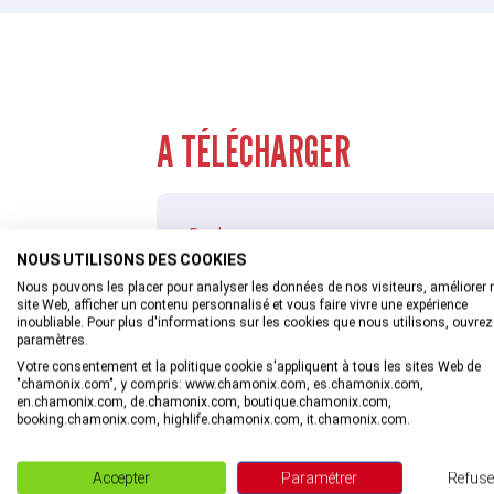
A TÉLÉCHARGER
Brochure
Descente VTT : Descente des Marmo
NOUS UTILISONS DES COOKIES
Nous pouvons les placer pour analyser les données de nos visiteurs, améliorer 
site Web, afficher un contenu personnalisé et vous faire vivre une expérience
TÉLÉCHARGER
inoubliable. Pour plus d'informations sur les cookies que nous utilisons, ouvrez
paramètres.
Votre consentement et la politique cookie s'appliquent à tous les sites Web de
"chamonix.com", y compris: www.chamonix.com, es.chamonix.com,
en.chamonix.com, de.chamonix.com, boutique.chamonix.com,
booking.chamonix.com, highlife.chamonix.com, it.chamonix.com.
Accepter
Paramétrer
Refuse