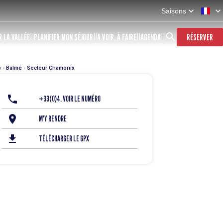
Saisons
 LA VALLÉE
PLANIFIER MON SÉJOUR
A VOIR, À FAIRE
AGENDA
RÉSERVER
 - Balme - Secteur Chamonix
+33(0)4. VOIR LE NUMÉRO
M'Y RENDRE
TÉLÉCHARGER LE GPX