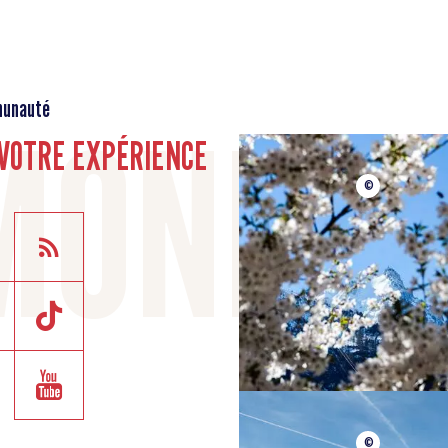
Chamonix
munauté
VOTRE EXPÉRIENCE
©
©