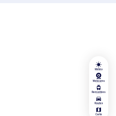
wb_sunny
Météo
Webcams
tram
Remontées
directions_car
Routes
map
Carte