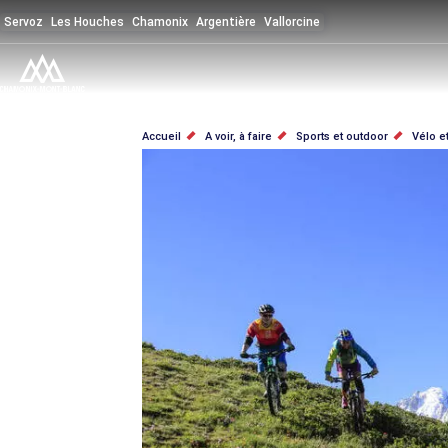
Aller
Servoz
Les Houches
Chamonix
Argentière
Vallorcine
au
contenu
principal
FIL
Accueil
A voir, à faire
Sports et outdoor
Vélo e
D'ARIANE