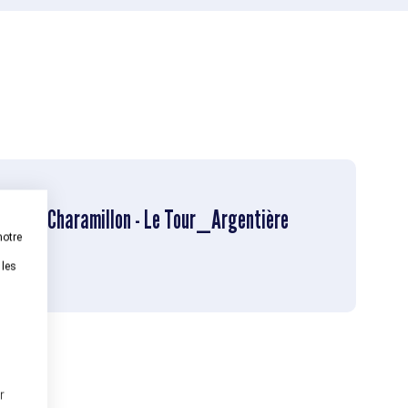
ttes - Charamillon - Le Tour_Argentière
notre
 les
r