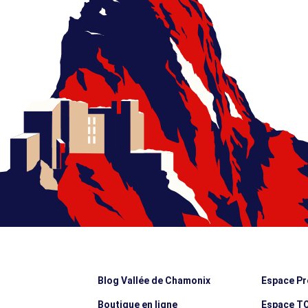
Blog Vallée de Chamonix
Espace Pr
Boutique en ligne
Espace T