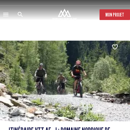
Aller
au
contenu
MON PROJET
principal