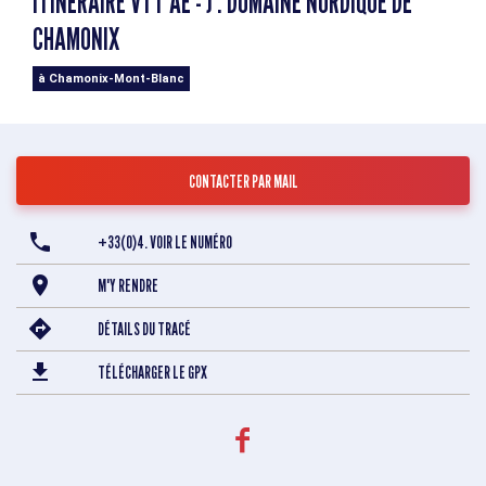
ITINÉRAIRE VTT AE - J : DOMAINE NORDIQUE DE
CHAMONIX
à Chamonix-Mont-Blanc
CONTACTER PAR MAIL
+33(0)4. VOIR LE NUMÉRO
M'Y RENDRE
DÉTAILS DU TRACÉ
TÉLÉCHARGER LE GPX