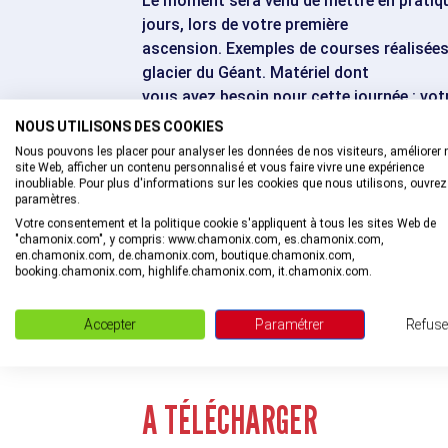
Le moment sera venu de mettre en pratiqu
jours, lors de votre première
ascension. Exemples de courses réalisées 
glacier du Géant. Matériel dont
vous avez besoin pour cette journée : vot
la course choisie pour cette
NOUS UTILISONS DES COOKIES
journée.
Nous pouvons les placer pour analyser les données de nos visiteurs, améliorer 
site Web, afficher un contenu personnalisé et vous faire vivre une expérience
inoubliable. Pour plus d'informations sur les cookies que nous utilisons, ouvrez
escalator_warning_black
16 ans
paramètres.
AGE MINIMUM
Votre consentement et la politique cookie s'appliquent à tous les sites Web de
"chamonix.com", y compris: www.chamonix.com, es.chamonix.com,
en.chamonix.com, de.chamonix.com, boutique.chamonix.com,
booking.chamonix.com, highlife.chamonix.com, it.chamonix.com.
Accepter
Paramétrer
Refuse
A TÉLÉCHARGER