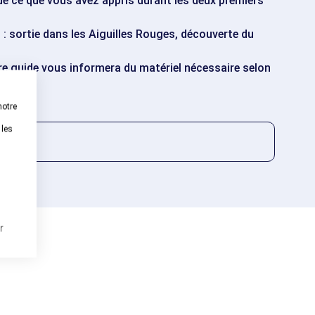
e ce que vous avez appris durant les deux premiers
: sortie dans les Aiguilles Rouges, découverte du
re guide vous informera du matériel nécessaire selon
notre
 les
r