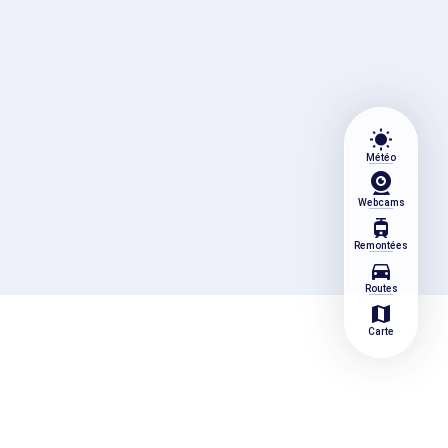
wb_sunny
Météo
Webcams
tram
Remontées
directions_car
Routes
map
Carte