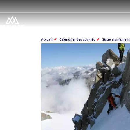
Aller
au
contenu
principal
FIL
Accueil
Calendrier des activités
Stage alpinisme i
D'ARIANE