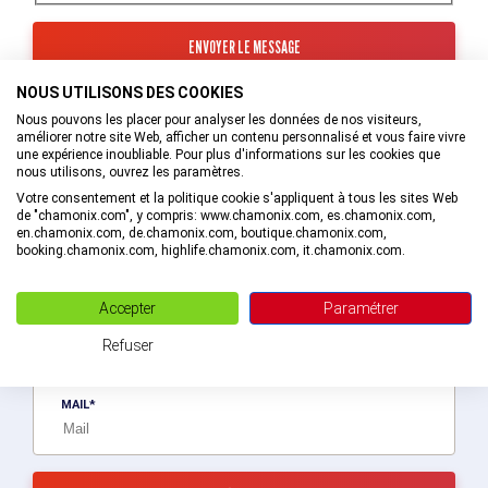
NOUS UTILISONS DES COOKIES
Les informations recueillies à partir de ce formulaire sont
transmises au service interne de l’Office de Tourisme de la
Nous pouvons les placer pour analyser les données de nos visiteurs,
Vallée de Chamonix-Mont-Blanc qui va prendre en charge
améliorer notre site Web, afficher un contenu personnalisé et vous faire vivre
votre demande.
une expérience inoubliable. Pour plus d'informations sur les cookies que
nous utilisons, ouvrez les paramètres.
En savoir plus sur la gestion de vos données et vos droits.
Votre consentement et la politique cookie s'appliquent à tous les sites Web
de "chamonix.com", y compris: www.chamonix.com, es.chamonix.com,
en.chamonix.com, de.chamonix.com, boutique.chamonix.com,
booking.chamonix.com, highlife.chamonix.com, it.chamonix.com.
Recevez des bons plans personnalisés !
Accepter
Paramétrer
Soyez le premier informé ! Découvrez les nouveautés de la vallée en
exlusivité en vous abonnant à la newsletter de la destination Vallée
Refuser
de Chamonix-Mont-Blanc.
MAIL