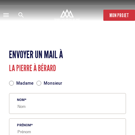
Aller
au
contenu
MON PROJET
principal
ENVOYER UN MAIL À
LA PIERRE À BÉRARD
TITRE
Madame
Monsieur
NOM
PRÉNOM