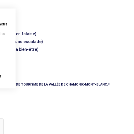
notre
escalade en falaise)
 les
, initiations escalade)
elles, spa bien-être)
r
E L'OFFICE DE TOURISME DE LA VALLÉE DE CHAMONIX-MONT-BLANC.