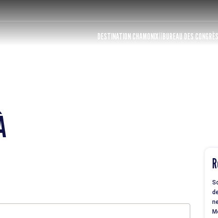
DESTINATION CHAMONIX
BUREAU DES CONGRÈ
À
R
So
de
ne
M