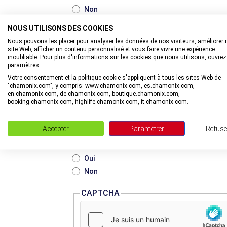
Non
NOUS UTILISONS DES COOKIES
VOUS ÊTES INTÉRESSÉS PAR
Nous pouvons les placer pour analyser les données de nos visiteurs, améliorer 
Le ski / snowboard
site Web, afficher un contenu personnalisé et vous faire vivre une expérience
Les sports extrêmes (vol libre, alpinisme, 
inoubliable. Pour plus d'informations sur les cookies que nous utilisons, ouvrez
paramètres.
Les loisirs sportifs (randonnées, parapente
Votre consentement et la politique cookie s'appliquent à tous les sites Web de
Les activités douces (musée, visites cultur
"chamonix.com", y compris: www.chamonix.com, es.chamonix.com,
en.chamonix.com, de.chamonix.com, boutique.chamonix.com,
Voyager en famille
booking.chamonix.com, highlife.chamonix.com, it.chamonix.com.
Les bons plans & offres
Les nouveautés & actualités de la vallée
Accepter
Paramétrer
Refuse
JE SOUHAITE RECEVOIR LES OFFRES DES PARTENAIRES D
Oui
Non
CAPTCHA