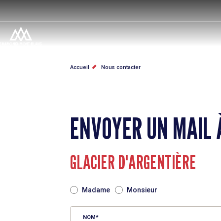
Aller
au
contenu
principal
FIL
Accueil
Nous contacter
D'ARIANE
ENVOYER UN MAIL 
GLACIER D'ARGENTIÈRE
TITRE
Madame
Monsieur
NOM