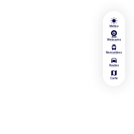
wb_sunny
Météo
Webcams
tram
Remontées
directions_car
Routes
map
Carte