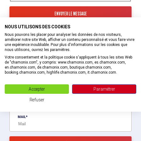
NOUS UTILISONS DES COOKIES
Les informations recueillies à partir de ce formulaire sont
transmises au service interne de l’Office de Tourisme de la
Nous pouvons les placer pour analyser les données de nos visiteurs,
Vallée de Chamonix-Mont-Blanc qui va prendre en charge
améliorer notre site Web, afficher un contenu personnalisé et vous faire vivre
votre demande.
une expérience inoubliable. Pour plus d'informations sur les cookies que
nous utilisons, ouvrez les paramètres.
En savoir plus sur la gestion de vos données et vos droits.
Votre consentement et la politique cookie s'appliquent à tous les sites Web
de "chamonix.com", y compris: www.chamonix.com, es.chamonix.com,
en.chamonix.com, de.chamonix.com, boutique.chamonix.com,
booking.chamonix.com, highlife.chamonix.com, it.chamonix.com.
Recevez des bons plans personnalisés !
Accepter
Paramétrer
Soyez le premier informé ! Découvrez les nouveautés de la vallée en
exlusivité en vous abonnant à la newsletter de la destination Vallée
Refuser
de Chamonix-Mont-Blanc.
MAIL