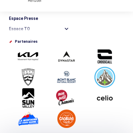
Refuser
Destination Montagne Durable
Espace Presse
Espace TO
Offices de tourisme
Partenaires
Photothèque
Proposez votre évènement
Service groupes et séminaires
Téléchargements
Tourisme et handicap