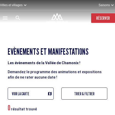
Aller
Villes et villages
Saisons
au
contenu
principal
RÉSERVER
EVÈNEMENTS ET MANIFESTATIONS
Les évènements de la Vallée de Chamonix !
Demandez le programme des animations et expositions
afin de ne rater aucune date !
VOIR LA CARTE
TRIER & FILTRER
0
résultat trouvé