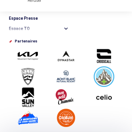
Refuser
Destination Montagne Durable
Espace Presse
Espace TO
Offices de tourisme
Partenaires
Photothèque
Proposez votre évènement
Service groupes et séminaires
Téléchargements
Tourisme et handicap