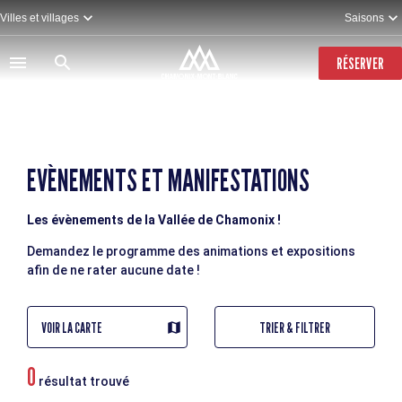
Aller
Villes et villages
Saisons
au
contenu
principal
RÉSERVER
EVÈNEMENTS ET MANIFESTATIONS
Les évènements de la Vallée de Chamonix !
Demandez le programme des animations et expositions
afin de ne rater aucune date !
VOIR LA CARTE
TRIER & FILTRER
0
résultat trouvé