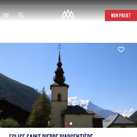
Aller
au
contenu
MON PROJET
principal