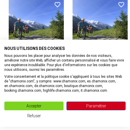
Route du Village
L'Eglise a été construite afin de permettre aux Argentéraux
74400 Argentière
d'assister à la messe en hiver car il était très dangereux
voire impossible, à l'époque, de se rendre à Chamonix en
Arrêt de bus le plus proche: Argentière FIS
pleine période hivernale. L'église fut alors construite aux
Arrêt de train le plus proche: Gare d'Argentière
frais des habitants.
Parking à proximité.
NOUS UTILISONS DES COOKIES
à Chamonix-Mont-Blanc
à Chamonix-Mont-Blanc
Nous pouvons les placer pour analyser les données de nos visiteurs,
Itinéraire VTT AE - G : Chamonix
Itinéraire VTT - G : Chamonix -
améliorer notre site Web, afficher un contenu personnalisé et vous faire vivre
une expérience inoubliable. Pour plus d'informations sur les cookies que
- Argentière - La rive droite du
Argentière - La rive droite du
nous utilisons, ouvrez les paramètres.
bord d'Arve
bord d'Arve
Votre consentement et la politique cookie s'appliquent à tous les sites Web
de "chamonix.com", y compris: www.chamonix.com, es.chamonix.com,
en.chamonix.com, de.chamonix.com, boutique.chamonix.com,
booking.chamonix.com, highlife.chamonix.com, it.chamonix.com.
Accepter
Paramétrer
Office de Tourisme
Refuser
Formulaire de contact