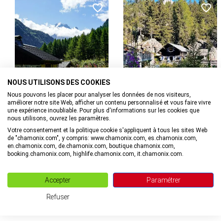
tumultueux torrent qui dévale les pentes des Aiguilles
74660 Vallorcine
Rouges. Impossible de ne pas évoquer dans ces lieux, le
souvenir du célèbre faux monnayeur Joseph Samuel
Farinet, qui se serait réfugié dans la grotte voisine...
NOUS UTILISONS DES COOKIES
à Vallorcine
à Vallorcine
Nous pouvons les placer pour analyser les données de nos visiteurs,
Via Ferrata de la cascade de
Buvette de la Cascade de
améliorer notre site Web, afficher un contenu personnalisé et vous faire vivre
une expérience inoubliable. Pour plus d'informations sur les cookies que
Bérard
Bérard
nous utilisons, ouvrez les paramètres.
Votre consentement et la politique cookie s'appliquent à tous les sites Web
de "chamonix.com", y compris: www.chamonix.com, es.chamonix.com,
en.chamonix.com, de.chamonix.com, boutique.chamonix.com,
booking.chamonix.com, highlife.chamonix.com, it.chamonix.com.
Accepter
Paramétrer
Office de Tourisme
Refuser
Formulaire de contact