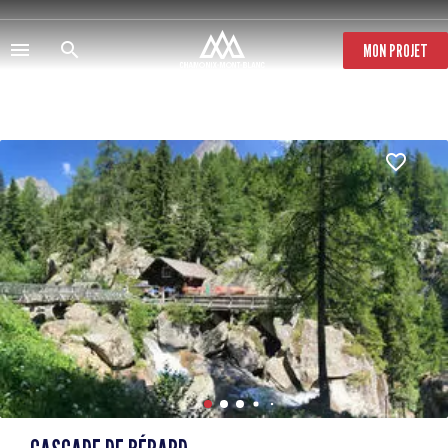
Aller
au
contenu
MON PROJET
principal