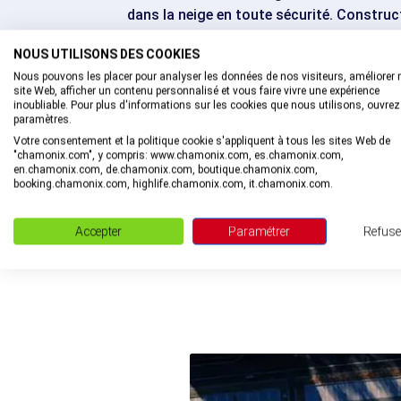
dans la neige en toute sécurité. Constru
et parc de jeux en mousse sur neige.
NOUS UTILISONS DES COOKIES
Nous pouvons les placer pour analyser les données de nos visiteurs, améliorer 
Le doudou est le bienvenu !
site Web, afficher un contenu personnalisé et vous faire vivre une expérience
inoubliable. Pour plus d'informations sur les cookies que nous utilisons, ouvrez
paramètres.
escalator_warning_black
3 ans
AGE MINIMUM
Votre consentement et la politique cookie s'appliquent à tous les sites Web de
"chamonix.com", y compris: www.chamonix.com, es.chamonix.com,
en.chamonix.com, de.chamonix.com, boutique.chamonix.com,
booking.chamonix.com, highlife.chamonix.com, it.chamonix.com.
Accepter
Paramétrer
Refuse