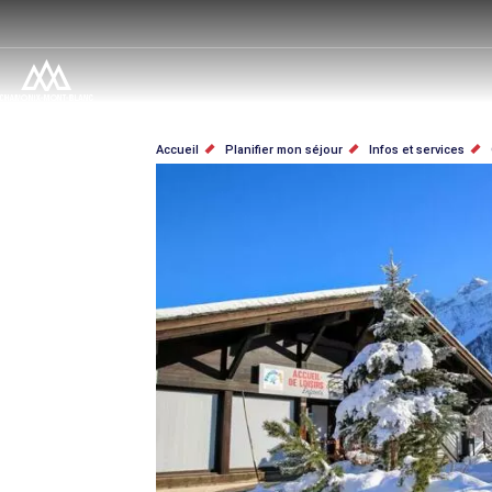
Aller
au
contenu
principal
FIL
Accueil
Planifier mon séjour
Infos et services
D'ARIANE