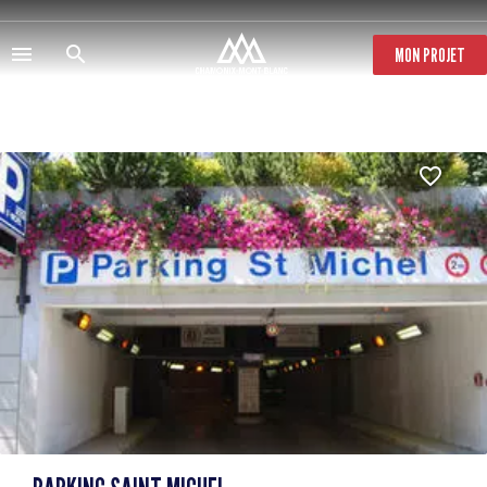
Aller
au
contenu
MON PROJET
principal