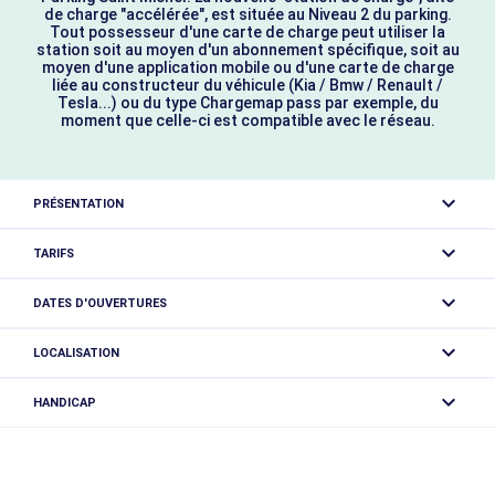
de charge "accélérée", est située au Niveau 2 du parking.
Tout possesseur d'une carte de charge peut utiliser la
station soit au moyen d'un abonnement spécifique, soit au
moyen d'une application mobile ou d'une carte de charge
liée au constructeur du véhicule (Kia / Bmw / Renault /
Tesla...) ou du type Chargemap pass par exemple, du
moment que celle-ci est compatible avec le réseau.
PRÉSENTATION
Parking payant et couvert, 308 places. Vous trouverez au
TARIFS
parking St-Michel les bureaux de Chamonix Parc Auto.
Gratuit moins de 1h, détails des tarifs dans la Brochure
DATES D'OUVERTURES
Stationnement jointe.
Situé en centre ville, à 200m de l'Office de Tourisme, 150m
Toute l'année tous les jours de 15h à 18h30 et de 8h30 à
de l'église Saint-Michel et de la Maison de la Montagne
LOCALISATION
12h.
(ESF + Compagnie des Guides + Office de Haute
Montagne). Accès direct à l'Espace Tairraz (Musée des
Parking Saint Michel
HANDICAP
Cristaux).
611 Allée Recteur Payot
9 places PMR au total. Seuls les étages 1, 3 et 5 sont
74400 Chamonix-Mont-Blanc
Afin de rejoindre l’Office de Tourisme depuis ce parking,
desservis par ascenseur. À 200m de l’office de tourisme,
empruntez le pont situé à la sortie du parking puis
150m de la Maison de la Montagne et 200m de la mairie.
Arrêt de bus le plus proche: Chamonix Centre / Mummery