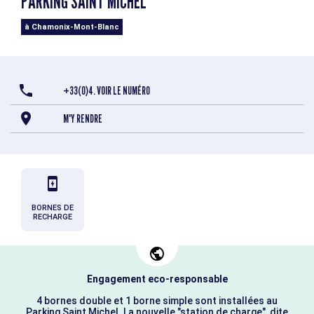
PARKING SAINT MICHEL
à Chamonix-Mont-Blanc
+33(0)4. VOIR LE NUMÉRO
M'Y RENDRE
BORNES DE
RECHARGE
Engagement eco-responsable
4 bornes double et 1 borne simple sont installées au
Parking Saint Michel. La nouvelle "station de charge", dite