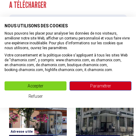
descendez la rampe d’accès à gauche de l’église.
A TÉLÉCHARGER
On trouve des toilettes adaptés aux personnes à mobilité
Arrêt de train le plus proche: Gare de Chamonix-Mont-
Continuez ensuite tout droit devant la Maison de la
réduite à gauche des caisses face à l'entrée piétons.
Blanc
Montagne pour prendre une seconde rampe d’accès qui
vous conduira directement en face de l’Office de
NOUS UTILISONS DES COOKIES
Brochure
Tourisme.
Guide du Stationnement 2026
Nous pouvons les placer pour analyser les données de nos visiteurs,
améliorer notre site Web, afficher un contenu personnalisé et vous faire vivre
12 emplacements pour les véhicules électriques.
une expérience inoubliable. Pour plus d'informations sur les cookies que
TÉLÉCHARGER
Places pour personnes à mobilité réduite aux 1er, 3ème et
nous utilisons, ouvrez les paramètres.
5ème étages (accès ascenseur uniquement à ces étages !)
Votre consentement et la politique cookie s'appliquent à tous les sites Web
de "chamonix.com", y compris: www.chamonix.com, es.chamonix.com,
en.chamonix.com, de.chamonix.com, boutique.chamonix.com,
booking.chamonix.com, highlife.chamonix.com, it.chamonix.com.
INFORMATIONS LIÉES
Accepter
Paramétrer
Refuser
Adresse utile