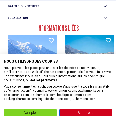
Chalet de Lognan en traversant le Glacier d'Argentière.
Accès libre.
DATES D'OUVERTURES
Depuis le village du Planet, prendre le large sentier qui
Du 29/04 au 17/11.
coupe le Petit Balcon venant du Tour et d'Argentière.
LOCALISATION
Continuer en face dans la forêt et à la bifurcation suivant,
Sous réserve de conditions d'enneigement et
poursuivre tout droit vers la moraine en traversant de
Randonnée de la Pierre à Bosson
INFORMATIONS LIÉES
météorologiques favorables.
nombreux couloirs sous le Rocheray: une montée conduit
Col de Balme
au sommet du lieu-dit la Pierre à Bosson: point de vue.
74400 Argentière
NE PAS ALLER AU DELA: DANGER!
DÉTAILS DU TRACÉ
Plus de renseignements disponibles à l'Office de Tourisme
NOUS UTILISONS DES COOKIES
ou l'Office de Haute-Montagne et dans notre guide
Nous pouvons les placer pour analyser les données de nos visiteurs,
sentiers.
améliorer notre site Web, afficher un contenu personnalisé et vous faire vivre
Parking à proximité: Le Planet
Attention : Les conditions des sentiers sont susceptibles
Au départ
une expérience inoubliable. Pour plus d'informations sur les cookies que
Arrêt de bus le plus proche: Le Lavancher
de changer, pensez à vous renseigner avant de partir.
nous utilisons, ouvrez les paramètres.
à Argentière
à Chamonix-Mont-Blanc
Votre consentement et la politique cookie s'appliquent à tous les sites Web
Petit Balcon Nord : Le Tour -
Glacier d'Argentière
Niveau de difficulté
de "chamonix.com", y compris: www.chamonix.com, es.chamonix.com,
Moyen (en
en.chamonix.com, de.chamonix.com, boutique.chamonix.com,
Argentière
balcon)
booking.chamonix.com, highlife.chamonix.com, it.chamonix.com.
Distance
4km
Accepter
Paramétrer