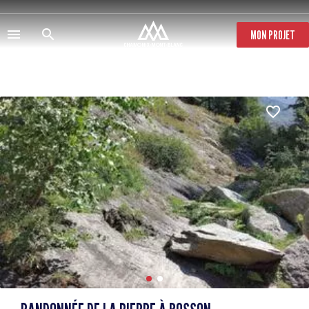
Aller
au
contenu
MON PROJET
principal