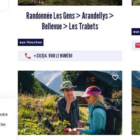
Randonnée Les Gens > Arandellys >
Bellevue > Les Trabets
aux
aux Houches
+33(0)4. VOIR LE NUMÉRO
notre
 les