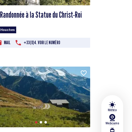
Randonnée à la Statue du Christ-Roi
 Houches
MAIL
+33(0)4. VOIR LE NUMÉRO
wb_sunny
Météo
Webcams
tram