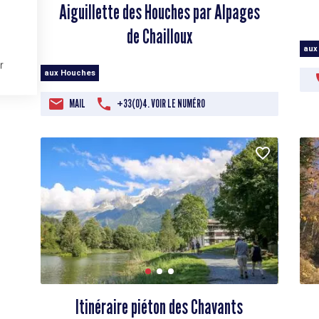
Aiguillette des Houches par Alpages
de Chailloux
aux
r
aux Houches
MAIL
+33(0)4. VOIR LE NUMÉRO
Itinéraire piéton des Chavants