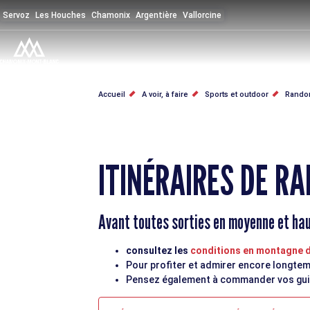
Aller
Servoz
Les Houches
Chamonix
Argentière
Vallorcine
au
contenu
principal
FIL
Accueil
A voir, à faire
Sports et outdoor
Rando
D'ARIANE
ITINÉRAIRES DE R
Avant toutes sorties en moyenne et ha
consultez les
conditions en montagne de
Pour profiter et admirer encore longtem
Pensez également à commander vos guide