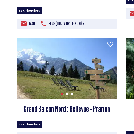
aux
aux Houches
MAIL
+33(0)4. VOIR LE NUMÉRO
Grand Balcon Nord : Bellevue - Prarion
aux Houches