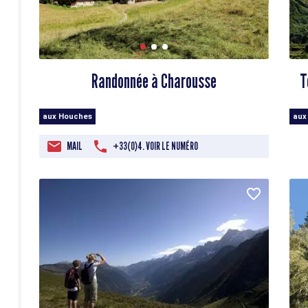
Randonnée à Charousse
T
aux Houches
aux
MAIL
+33(0)4. VOIR LE NUMÉRO