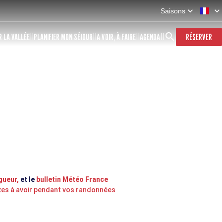
Saisons
 LA VALLÉE
PLANIFIER MON SÉJOUR
A VOIR, À FAIRE
AGENDA
RÉSERVER
gueur
,
et le
bulletin Météo France
xes à avoir pendant vos randonnées