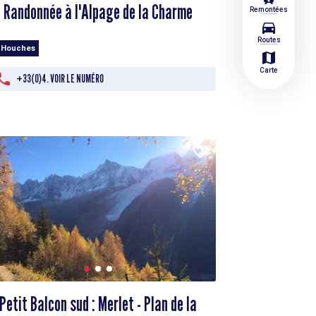
Randonnée à l'Alpage de la Charme
Remontées
directions_car
Routes
 Houches
map
Carte
+33(0)4. VOIR LE NUMÉRO
Petit Balcon sud : Merlet - Plan de la