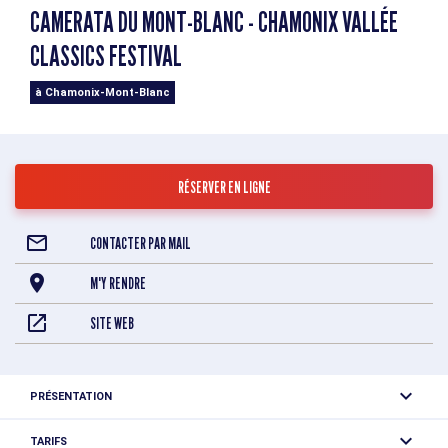
CAMERATA DU MONT-BLANC - CHAMONIX VALLÉE
CLASSICS FESTIVAL
à Chamonix-Mont-Blanc
RÉSERVER EN LIGNE
CONTACTER PAR MAIL
M'Y RENDRE
SITE WEB
PRÉSENTATION
Le 31 juillet 2024, nous aurons le grand plaisir d’accueillir la
TARIFS