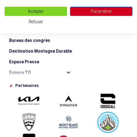
Accepter
Paramétrer
Blog Vallée de Chamonix
Refuser
Boutique en ligne
Bureau des congrès
Destination Montagne Durable
Espace Presse
Espace TO
Offices de tourisme
Partenaires
Photothèque
Proposez votre évènement
Service groupes et séminaires
Téléchargements
Tourisme et handicap