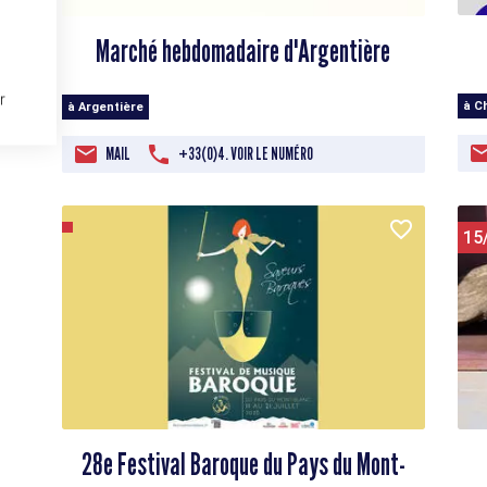
Marché hebdomadaire d'Argentière
r
à C
à Argentière
MAIL
+33(0)4. VOIR LE NUMÉRO
15
28e Festival Baroque du Pays du Mont-