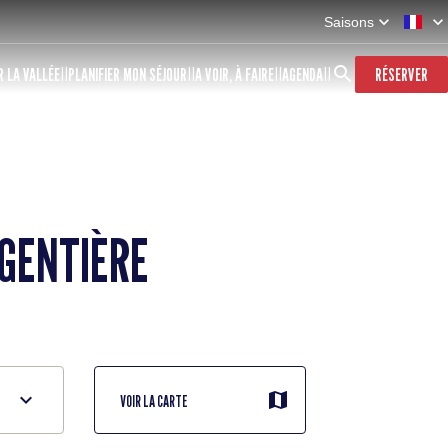
Saisons
 LA VALLÉE
PLANIFIER MON SÉJOUR
A VOIR, À FAIRE
AGENDA
RÉSERVER
GENTIÈRE
VOIR LA CARTE