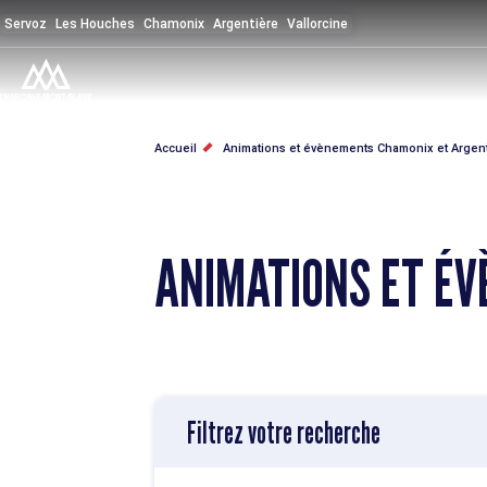
Aller
Servoz
Les Houches
Chamonix
Argentière
Vallorcine
au
contenu
principal
FIL
Accueil
Animations et évènements Chamonix et Argen
D'ARIANE
ANIMATIONS ET É
Filtrez votre recherche