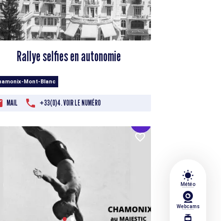
Rallye selfies en autonomie
hamonix-Mont-Blanc
MAIL
+33(0)4. VOIR LE NUMÉRO
wb_sunny
Météo
Webcams
tram