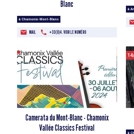
Blanc
à A
à Chamonix-Mont-Blanc
MAIL
+33(0)4. VOIR LE NUMÉRO
14
Camerata du Mont-Blanc - Chamonix
Vallée Classics Festival
à C