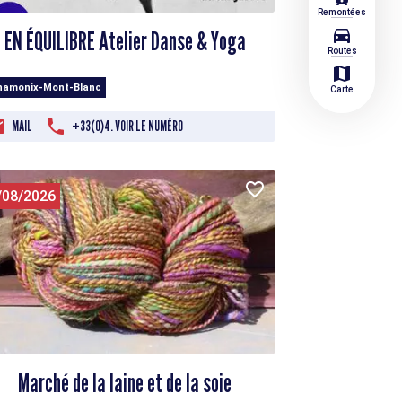
Remontées
directions_car
EN ÉQUILIBRE Atelier Danse & Yoga
Routes
map
hamonix-Mont-Blanc
Carte
MAIL
+33(0)4. VOIR LE NUMÉRO
/08/2026
Marché de la laine et de la soie