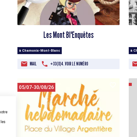
Les Mont Bl'Enquêtes
à Chamonix-Mont-Blanc
à C
MAIL
+33(0)4. VOIR LE NUMÉRO
05/07-30/08/26
notre
 les