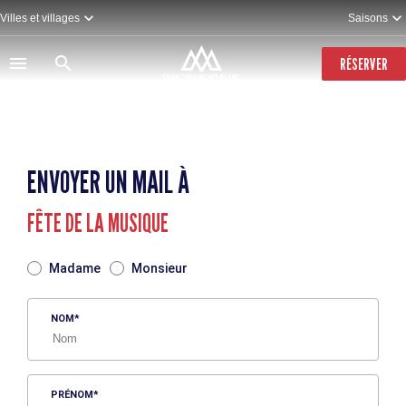
Aller
Villes et villages
Saisons
au
contenu
principal
RÉSERVER
ENVOYER UN MAIL À
FÊTE DE LA MUSIQUE
TITRE
Madame
Monsieur
NOM
PRÉNOM