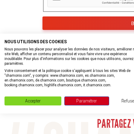
Les informations recueillies à partir de ce for
Tourisme de la Vallée de Chamonix-Mont-Blan
NOUS UTILISONS DES COOKIES
Nous pouvons les placer pour analyser les données de nos visiteurs, améliorer 
En savoir plus sur la gestion de vos données et
site Web, afficher un contenu personnalisé et vous faire vivre une expérience
inoubliable. Pour plus d'informations sur les cookies que nous utilisons, ouvrez
paramètres.
Votre consentement et la politique cookie s'appliquent à tous les sites Web de
"chamonix.com", y compris: www.chamonix.com, es.chamonix.com,
en.chamonix.com, de.chamonix.com, boutique.chamonix.com,
booking.chamonix.com, highlife.chamonix.com, it.chamonix.com.
Accepter
Paramétrer
Refuse
Rejoignez la com
PARTAGEZ 