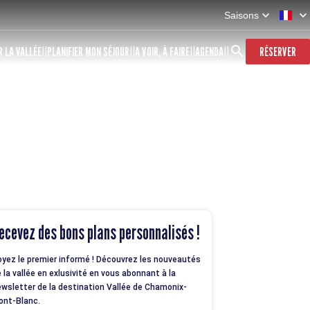
Saisons
 LA VALLÉE
PLANIFIER MON SÉJOUR
A VOIR, À FAIRE
AGENDA
RÉSERVER
ecevez des bons plans personnalisés !
yez le premier informé ! Découvrez les nouveautés
 la vallée en exlusivité en vous abonnant à la
wsletter de la destination Vallée de Chamonix-
ont-Blanc.