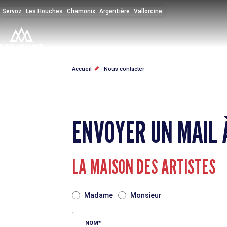
Aller
Servoz
Les Houches
Chamonix
Argentière
Vallorcine
au
contenu
principal
FIL
Accueil
Nous contacter
D'ARIANE
ENVOYER UN MAIL 
LA MAISON DES ARTISTES
TITRE
Madame
Monsieur
NOM