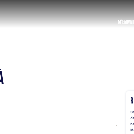
DÉCOUVRIR
À
R
So
de
ne
M