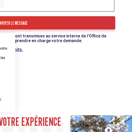
mulaire sont transmises au service interne de l’Office de
c qui va prendre en charge votre demande.
notre
 vos droits.
 les
r
munauté
VOTRE EXPÉRIENCE
©