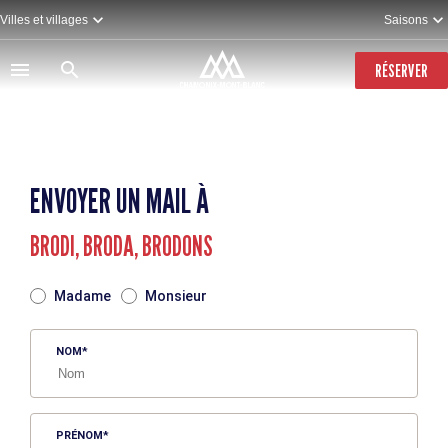
Aller
Villes et villages
Saisons
au
contenu
principal
RÉSERVER
ENVOYER UN MAIL À
BRODI, BRODA, BRODONS
TITRE
Madame
Monsieur
NOM
PRÉNOM