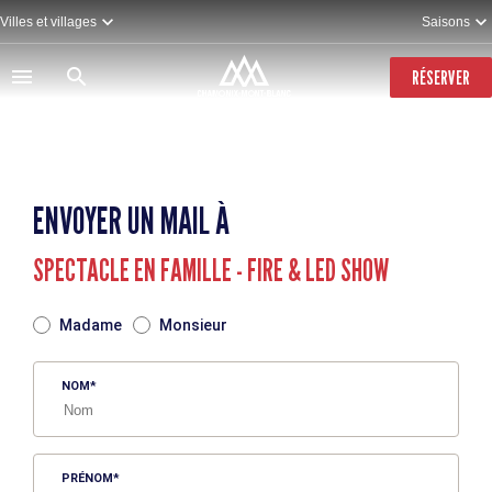
Aller
Villes et villages
Saisons
au
contenu
principal
RÉSERVER
ENVOYER UN MAIL À
SPECTACLE EN FAMILLE - FIRE & LED SHOW
TITRE
Madame
Monsieur
NOM
PRÉNOM