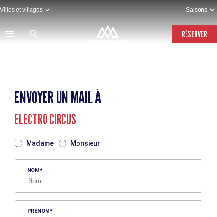
Aller
Villes et villages
Saisons
au
contenu
principal
RÉSERVER
ENVOYER UN MAIL À
ELECTRO CIRCUS
TITRE
Madame
Monsieur
NOM
PRÉNOM