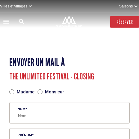
Aller
Villes et villages
Saisons
au
contenu
principal
RÉSERVER
ENVOYER UN MAIL À
THE UNLIMITED FESTIVAL - CLOSING
TITRE
Madame
Monsieur
NOM
PRÉNOM