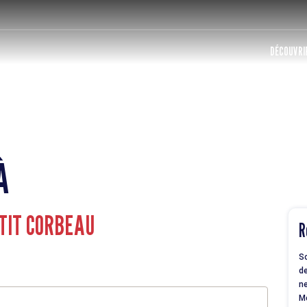
DÉCOUVRIR
À
'TIT CORBEAU
R
So
de
ne
M