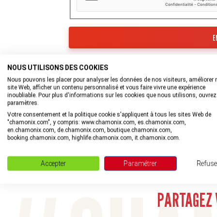
Les informations recueillies à partir de ce for
Tourisme de la Vallée de Chamonix-Mont-Blan
NOUS UTILISONS DES COOKIES
Nous pouvons les placer pour analyser les données de nos visiteurs, améliorer 
En savoir plus sur la gestion de vos données et
site Web, afficher un contenu personnalisé et vous faire vivre une expérience
inoubliable. Pour plus d'informations sur les cookies que nous utilisons, ouvrez
paramètres.
Votre consentement et la politique cookie s'appliquent à tous les sites Web de
"chamonix.com", y compris: www.chamonix.com, es.chamonix.com,
en.chamonix.com, de.chamonix.com, boutique.chamonix.com,
booking.chamonix.com, highlife.chamonix.com, it.chamonix.com.
Accepter
Paramétrer
Refuse
Rejoignez la com
PARTAGEZ 