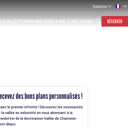
Saisons
 LA VALLÉE
PLANIFIER MON SÉJOUR
A VOIR, À FAIRE
AGENDA
RÉSERVER
ecevez des bons plans personnalisés !
yez le premier informé ! Découvrez les nouveautés
 la vallée en exlusivité en vous abonnant à la
wsletter de la destination Vallée de Chamonix-
ont-Blanc.