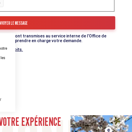
mulaire sont transmises au service interne de l’Office de
c qui va prendre en charge votre demande.
notre
 vos droits.
 les
r
munauté
VOTRE EXPÉRIENCE
©