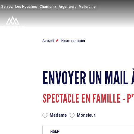
Aller
Servoz
Les Houches
Chamonix
Argentière
Vallorcine
au
contenu
principal
FIL
Accueil
Nous contacter
D'ARIANE
ENVOYER UN MAIL 
SPECTACLE EN FAMILLE - P
TITRE
Madame
Monsieur
NOM