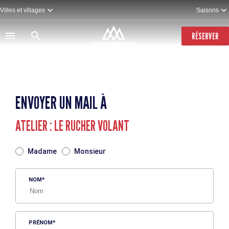
Aller
Villes et villages
Saisons
au
contenu
principal
RÉSERVER
ENVOYER UN MAIL À
ATELIER : LE RUCHER VOLANT
TITRE
Madame
Monsieur
NOM
PRÉNOM